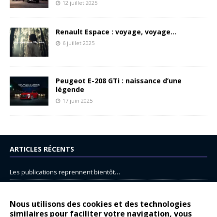
12 juillet 2025
Renault Espace : voyage, voyage…
6 juillet 2025
Peugeot E-208 GTi : naissance d’une
légende
17 juin 2025
ARTICLES RÉCENTS
Les publications reprennent bientôt…
DS N°8 : Oui, les français vont parfois trop loin.
14 juillet : nouveau film de marque pour Citroën
Nous utilisons des cookies et des technologies
similaires pour faciliter votre navigation, vous