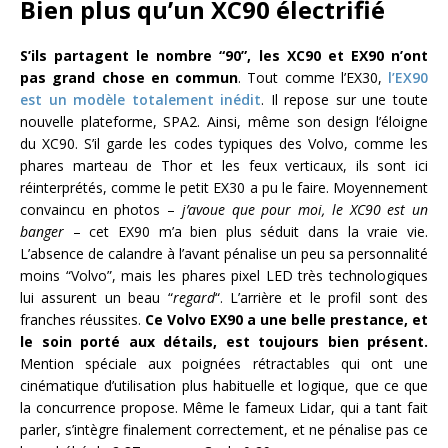
Bien plus qu’un XC90 électrifié
S’ils partagent le nombre “90”, les XC90 et EX90 n’ont
pas grand chose en commun
. Tout comme l’EX30,
l’EX90
est un modèle totalement inédit
. Il repose sur une toute
nouvelle plateforme, SPA2. Ainsi, même son design l’éloigne
du XC90. S’il garde les codes typiques des Volvo, comme les
phares marteau de Thor et les feux verticaux, ils sont ici
réinterprétés, comme le petit EX30 a pu le faire. Moyennement
convaincu en photos –
j’avoue que pour moi, le XC90 est un
banger
– cet EX90 m’a bien plus séduit dans la vraie vie.
L’absence de calandre à l’avant pénalise un peu sa personnalité
moins “Volvo”, mais les phares pixel LED très technologiques
lui assurent un beau “
regard
“. L’arrière et le profil sont des
franches réussites.
Ce Volvo EX90 a une belle prestance, et
le soin porté aux détails, est toujours bien présent.
Mention spéciale aux poignées rétractables qui ont une
cinématique d’utilisation plus habituelle et logique, que ce que
la concurrence propose. Même le fameux Lidar, qui a tant fait
parler, s’intègre finalement correctement, et ne pénalise pas ce