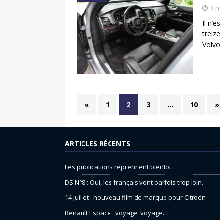
3 
Il n’
treiz
Volvo
«
1
2
3
…
10
»
ARTICLES RÉCENTS
Les publications reprennent bientôt…
DS N°8 : Oui, les français vont parfois trop loin.
14 juillet : nouveau film de marque pour Citroën
Renault Espace : voyage, voyage…