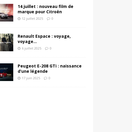
14 juillet : nouveau film de
marque pour Citroën
12 juillet 2025
0
Renault Espace : voyage,
voyage…
6 juillet 2025
0
Peugeot E-208 GTi : naissance
d’une légende
17 juin 2025
0