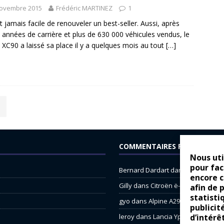
novembre 2015
Frédéric MARTINEZ
1
est jamais facile de renouveler un best-seller. Aussi, après
e années de carrière et plus de 630 000 véhicules vendus, le
 XC90 a laissé sa place il y a quelques mois au tout
[…]
COMMENTAIRES RÉCENTS
Nous uti
pour fac
Bernard Dardart
dans
Dacia Sande
encore 
Gilly
dans
Citroën ë-C3 : la révolu
afin de 
statisti
gyo
dans
Alpine A290 : L’irrésistibl
publicit
d’intérê
leroy
dans
Lancia Ypsilon : nature