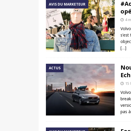
#Ad
AVIS DU MARKETEUR
opé
4 m
Volvo
s’est
objec
[…]
Nou
ACTUS
Ech
15 
Volvo
break
versi
pas à