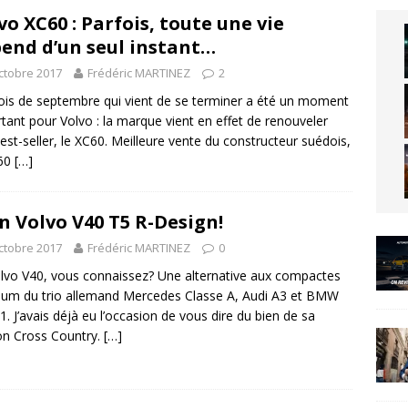
vo XC60 : Parfois, toute une vie
end d’un seul instant…
ctobre 2017
Frédéric MARTINEZ
2
is de septembre qui vient de se terminer a été un moment
tant pour Volvo : la marque vient en effet de renouveler
est-seller, le XC60. Meilleure vente du constructeur suédois,
C60
[…]
n Volvo V40 T5 R-Design!
ctobre 2017
Frédéric MARTINEZ
0
lvo V40, vous connaissez? Une alternative aux compactes
um du trio allemand Mercedes Classe A, Audi A3 et BMW
 1. J’avais déjà eu l’occasion de vous dire du bien de sa
on Cross Country.
[…]