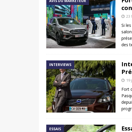
For
AVIS DU MARKETEUR
con
23 
Si le
salon
prése
des 
Int
INTERVIEWS
Pré
19 
Fort 
Pasqu
depui
progr
Ess
ESSAIS