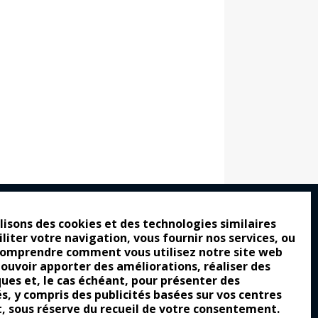
lisons des cookies et des technologies similaires
iliter votre navigation, vous fournir nos services, ou
ro : pour les gens vrais
comprendre comment vous utilisez notre site web
tion a commencé
pouvoir apporter des améliorations, réaliser des
ques et, le cas échéant, pour présenter des
e attraction de la légèreté
és, y compris des publicités basées sur vos centres
t, sous réserve du recueil de votre consentement.
llement envoûtante ?