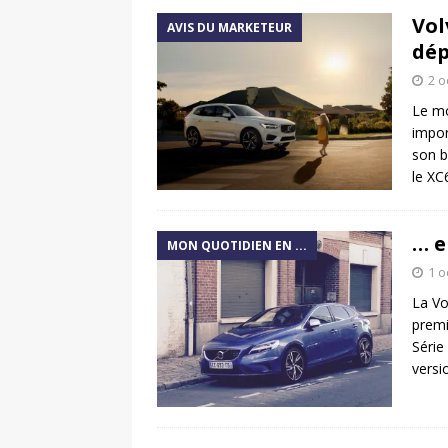
Vol
AVIS DU MARKETEUR
dép
2 o
Le mo
impor
son b
le X
… e
MON QUOTIDIEN EN ...
1 o
La Vo
premi
Série
versi