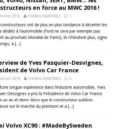
d, Volvo, Nissan, SEAT, BMW… les
structeurs en force au MWC 2016 !
février 2016
Frédéric MARTINEZ
1
s constructeurs ont de plus en plus tendance à déserter les
s dédiés à l’automobile (Ford ne sera par exemple pas
nt au prochain Mondial de Paris!), ils n’hésitent plus, signe
temps, à
[…]
erview de Yves Pasquier-Desvignes,
sident de Volvo Car France
janvier 2016
Frédéric MARTINEZ
2
d’une longue expérience dans l’industrie automobile, Yves
ier-Desvignes a pris la Présidence de Volvo Car France
s un an et demi. Alors que le constructeur suédois
esse sur le marché du premium et a
[…]
ai Volvo XC90 : #MadeBySweden