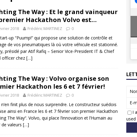
8 GTi : naissance d’une légende
ACTUS
hting The Way : Et le grand vainqueur
 Honda dévoile un spot publicitaire… confiné!
ACTUS
premier Hackathon Volvo est…
évrier 2018
Frédéric MARTINEZ
0
start-up “Puump!” qui propose une solution de contrôle et
age de vos pneumatiques là où votre véhicule est stationné.
ry, présidé par Atif Rafiq – Senior Vice-President IT & Chief
al officer chez
[…]
LET
hting The Way : Volvo organise son
mier Hackathon les 6 et 7 février!
No
évrier 2018
Frédéric MARTINEZ
0
E-m
 n’en finit plus de nous surprendre. Le constructeur suédois
ise ainsi en France les 6 et 7 février son premier Hackathon
I 
ting The Way“. Volvo, qui place l’innovation et l’Humain au
used 
 de valeurs
[…]