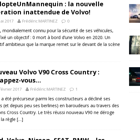
opteUnMannequin : la nouvelle
ration inattendue de Volvo!
ai 2017
Frédéric MARTINEZ
0
, mondialement connu pour la sécurité de ses véhicules,
 fixé un objectif : 0 mort à bord d’une Volvo en 2020. Un
tif ambitieux que la marque remet sur le devant de la scène
veau Volvo V90 Cross Country :
appez-vous…
février 2017
Frédéric MARTINEZ
1
 a été précurseur parmi les constructeurs a décliné ses
s (et depuis peu ses berlines) en baroudeurs au travers des
ons Cross Country. Le très réussi nouveau V90 ne déroge
 la règle
[…]