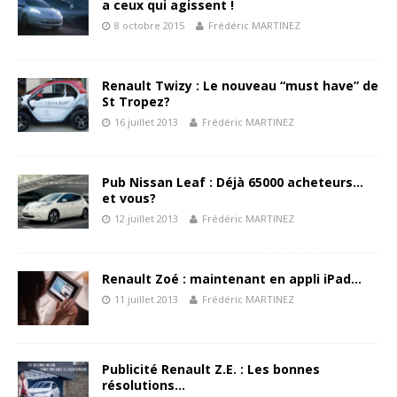
a ceux qui agissent !
8 octobre 2015
Frédéric MARTINEZ
Renault Twizy : Le nouveau “must have” de
St Tropez?
16 juillet 2013
Frédéric MARTINEZ
Pub Nissan Leaf : Déjà 65000 acheteurs…
et vous?
12 juillet 2013
Frédéric MARTINEZ
Renault Zoé : maintenant en appli iPad…
11 juillet 2013
Frédéric MARTINEZ
Publicité Renault Z.E. : Les bonnes
résolutions…