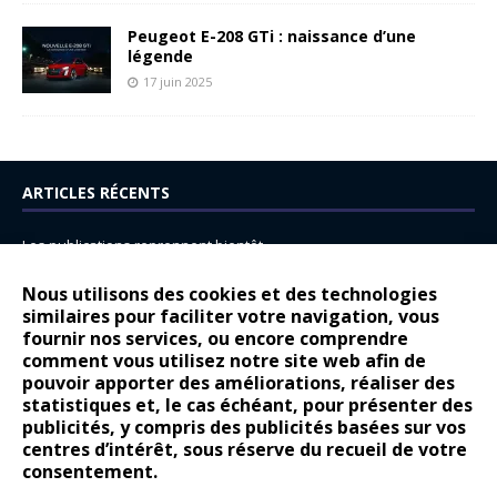
Peugeot E-208 GTi : naissance d’une
légende
17 juin 2025
ARTICLES RÉCENTS
Les publications reprennent bientôt…
DS N°8 : Oui, les français vont parfois trop loin.
Nous utilisons des cookies et des technologies
14 juillet : nouveau film de marque pour Citroën
similaires pour faciliter votre navigation, vous
fournir nos services, ou encore comprendre
Renault Espace : voyage, voyage…
comment vous utilisez notre site web afin de
pouvoir apporter des améliorations, réaliser des
Peugeot E-208 GTi : naissance d’une légende
statistiques et, le cas échéant, pour présenter des
publicités, y compris des publicités basées sur vos
COMMENTAIRES RÉCENTS
centres d’intérêt, sous réserve du recueil de votre
consentement.
Bernard Dardart
dans
Dacia Sandero : pour les gens vrais