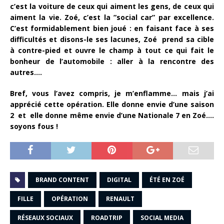
c’est la voiture de ceux qui aiment les gens, de ceux qui
aiment la vie. Zoé, c’est la ”social car” par excellence.
C’est formidablement bien joué : en faisant face à ses
difficultés et disons-le ses lacunes, Zoé prend sa cible
à contre-pied et ouvre le champ à tout ce qui fait le
bonheur de l’automobile : aller à la rencontre des
autres….
Bref, vous l’avez compris, je m’enflamme… mais j’ai
apprécié cette opération. Elle donne envie d’une saison
2 et elle donne même envie d’une Nationale 7 en Zoé….
soyons fous !
BRAND CONTENT
DIGITAL
ÉTÉ EN ZOÉ
FILLE
OPÉRATION
RENAULT
RÉSEAUX SOCIAUX
ROADTRIP
SOCIAL MEDIA