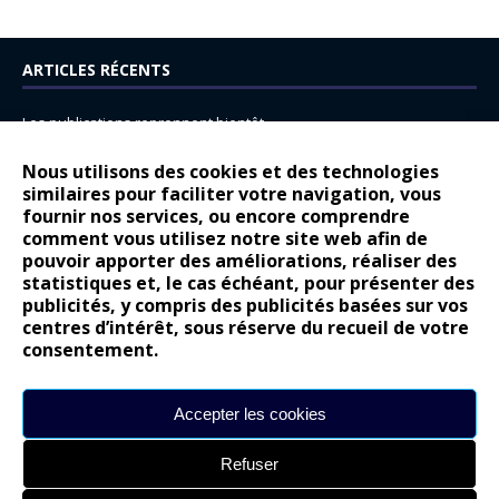
ARTICLES RÉCENTS
Les publications reprennent bientôt…
DS N°8 : Oui, les français vont parfois trop loin.
Nous utilisons des cookies et des technologies
similaires pour faciliter votre navigation, vous
14 juillet : nouveau film de marque pour Citroën
fournir nos services, ou encore comprendre
Renault Espace : voyage, voyage…
comment vous utilisez notre site web afin de
pouvoir apporter des améliorations, réaliser des
Peugeot E-208 GTi : naissance d’une légende
statistiques et, le cas échéant, pour présenter des
publicités, y compris des publicités basées sur vos
COMMENTAIRES RÉCENTS
centres d’intérêt, sous réserve du recueil de votre
consentement.
Bernard Dardart
dans
Dacia Sandero : pour les gens vrais
Gilly
dans
Citroën ë-C3 : la révolution a commencé
Accepter les cookies
gyo
dans
Alpine A290 : L’irrésistible attraction de la légèreté
Refuser
leroy
dans
Lancia Ypsilon : naturellement envoûtante ?