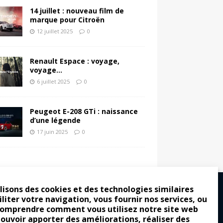
14 juillet : nouveau film de
marque pour Citroën
12 juillet 2025
0
Renault Espace : voyage,
voyage…
6 juillet 2025
0
Peugeot E-208 GTi : naissance
d’une légende
17 juin 2025
0
lisons des cookies et des technologies similaires
iliter votre navigation, vous fournir nos services, ou
comprendre comment vous utilisez notre site web
ro : pour les gens vrais
pouvoir apporter des améliorations, réaliser des