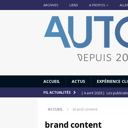
ARCHIVES
LIENS
A PROPOS
ALLE
ACCUEIL
ACTUS
EXPÉRIENCE CL
[ 4 avril 2026 ]
Les publicat
FIL ACTUALITÉS
[ 13 septembre 2025 ]
DS N°
ACCUEIL
brand content
[ 12 juillet 2025 ]
14 juillet
[ 6 juillet 2025 ]
Renault Esp
brand content