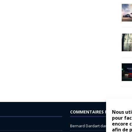
Nous uti
COMMENTAIRES RÉCENTS
pour fac
encore 
Bernard Dardart
dans
Dacia Sande
afin de 