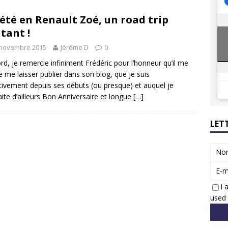
8 GTi : naissance d’une légende
ACTUS
été en Renault Zoé, un road trip
 Honda dévoile un spot publicitaire… confiné!
ACTUS
tant !
 novembre 2015
Jérôme D
0
rd, je remercie infiniment Frédéric pour l’honneur qu’il me
de me laisser publier dans son blog, que je suis
tivement depuis ses débuts (ou presque) et auquel je
ite d’ailleurs Bon Anniversaire et longue
[…]
LET
No
E-m
I 
used 