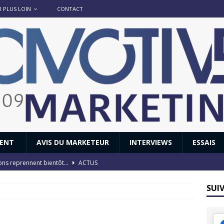
R PLUS LOIN
CONTACT
IENT
AVIS DU MARKETEUR
INTERVIEWS
ESSAIS
ions reprennent bientôt…
ACTUS
8 : Oui, les français vont parfois trop loin.
ACTUS
SUI
 : nouveau film de marque pour Citroën
AVIS DU MARKETEUR
ace : voyage, voyage…
ACTUS