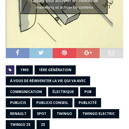
Cliquez pour accepter les cookies de
marketing et activer ce contenu
1993
1ÈRE GÉNÉRATION
À VOUS DE RÉINVENTER LA VIE QUI VA AVEC
COMMUNICATION
ÉLECTRIQUE
PUB
PUBLICIS
PUBLICIS CONSEIL
PUBLICITÉ
RENAULT
SPOT
TWINGO
TWINGO ELECTRIC
TWINGO ZE
ZE