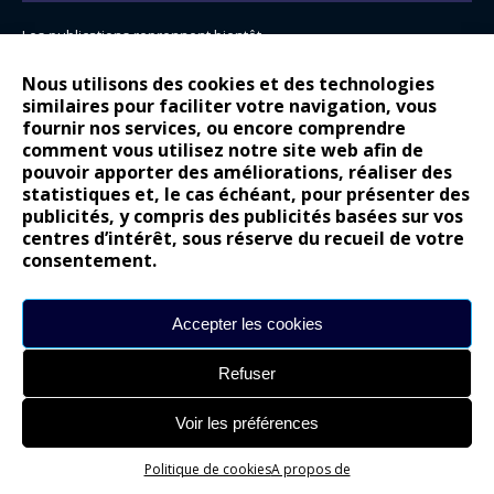
Les publications reprennent bientôt…
DS N°8 : Oui, les français vont parfois trop loin.
Nous utilisons des cookies et des technologies
14 juillet : nouveau film de marque pour Citroën
similaires pour faciliter votre navigation, vous
fournir nos services, ou encore comprendre
Renault Espace : voyage, voyage…
comment vous utilisez notre site web afin de
pouvoir apporter des améliorations, réaliser des
Peugeot E-208 GTi : naissance d’une légende
statistiques et, le cas échéant, pour présenter des
publicités, y compris des publicités basées sur vos
COMMENTAIRES RÉCENTS
centres d’intérêt, sous réserve du recueil de votre
consentement.
Bernard Dardart
dans
Dacia Sandero : pour les gens vrais
Gilly
dans
Citroën ë-C3 : la révolution a commencé
Accepter les cookies
gyo
dans
Alpine A290 : L’irrésistible attraction de la légèreté
Refuser
leroy
dans
Lancia Ypsilon : naturellement envoûtante ?
maria
dans
Nouvelle Opel Corsa : Yes of Corsa !
Voir les préférences
Politique de cookies
A propos de
Site réalisé par
Alexandre Hamed