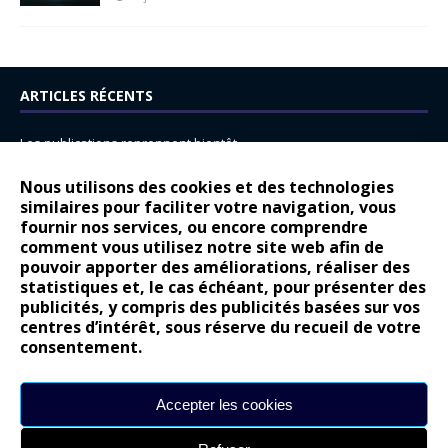
ARTICLES RÉCENTS
Les publications reprennent bientôt…
DS N°8 : Oui, les français vont parfois trop loin.
Nous utilisons des cookies et des technologies
similaires pour faciliter votre navigation, vous
14 juillet : nouveau film de marque pour Citroën
fournir nos services, ou encore comprendre
Renault Espace : voyage, voyage…
comment vous utilisez notre site web afin de
pouvoir apporter des améliorations, réaliser des
Peugeot E-208 GTi : naissance d’une légende
statistiques et, le cas échéant, pour présenter des
publicités, y compris des publicités basées sur vos
COMMENTAIRES RÉCENTS
centres d’intérêt, sous réserve du recueil de votre
consentement.
Bernard Dardart
dans
Dacia Sandero : pour les gens vrais
Gilly
dans
Citroën ë-C3 : la révolution a commencé
Accepter les cookies
gyo
dans
Alpine A290 : L’irrésistible attraction de la légèreté