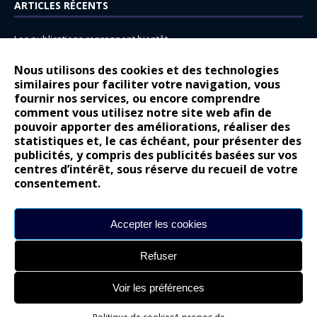
ARTICLES RÉCENTS
Les publications reprennent bientôt…
DS N°8 : Oui, les français vont parfois trop loin.
Nous utilisons des cookies et des technologies
14 juillet : nouveau film de marque pour Citroën
similaires pour faciliter votre navigation, vous
fournir nos services, ou encore comprendre
Renault Espace : voyage, voyage…
comment vous utilisez notre site web afin de
pouvoir apporter des améliorations, réaliser des
Peugeot E-208 GTi : naissance d’une légende
statistiques et, le cas échéant, pour présenter des
publicités, y compris des publicités basées sur vos
COMMENTAIRES RÉCENTS
centres d’intérêt, sous réserve du recueil de votre
consentement.
Bernard Dardart
dans
Dacia Sandero : pour les gens vrais
Gilly
dans
Citroën ë-C3 : la révolution a commencé
Accepter les cookies
gyo
dans
Alpine A290 : L’irrésistible attraction de la légèreté
Refuser
leroy
dans
Lancia Ypsilon : naturellement envoûtante ?
maria
dans
Nouvelle Opel Corsa : Yes of Corsa !
Voir les préférences