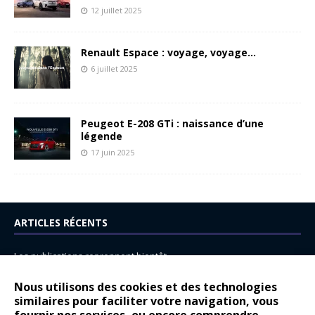
12 juillet 2025
Renault Espace : voyage, voyage…
6 juillet 2025
Peugeot E-208 GTi : naissance d’une
légende
17 juin 2025
ARTICLES RÉCENTS
Les publications reprennent bientôt…
DS N°8 : Oui, les français vont parfois trop loin.
Nous utilisons des cookies et des technologies
similaires pour faciliter votre navigation, vous
14 juillet : nouveau film de marque pour Citroën