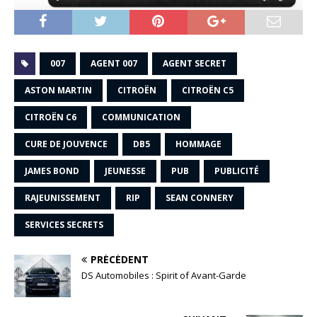
007
AGENT 007
AGENT SECRET
ASTON MARTIN
CITROËN
CITROËN C5
CITROËN C6
COMMUNICATION
CURE DE JOUVENCE
DB5
HOMMAGE
JAMES BOND
JEUNESSE
PUB
PUBLICITÉ
RAJEUNISSEMENT
RIP
SEAN CONNERY
SERVICES SECRETS
PRÉCÉDENT
DS Automobiles : Spirit of Avant-Garde