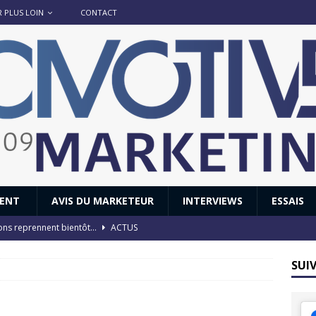
R PLUS LOIN
CONTACT
IENT
AVIS DU MARKETEUR
INTERVIEWS
ESSAIS
ions reprennent bientôt…
ACTUS
8 : Oui, les français vont parfois trop loin.
ACTUS
SUI
 : nouveau film de marque pour Citroën
AVIS DU MARKETEUR
ace : voyage, voyage…
ACTUS