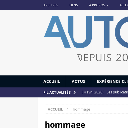
ARCHIVES
LIENS
A PROPOS
ALLE
ACCUEIL
ACTUS
EXPÉRIENCE CL
[ 4 avril 2026 ]
Les publicat
FIL ACTUALITÉS
[ 13 septembre 2025 ]
DS N°
ACCUEIL
hommage
[ 12 juillet 2025 ]
14 juillet
[ 6 juillet 2025 ]
Renault Esp
hommage