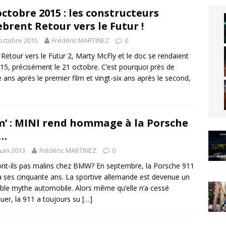
octobre 2015 : les constructeurs
èbrent Retour vers le Futur !
octobre 2015
Frédéric MARTINEZ
0
Retour vers le Futur 2, Marty McFly et le doc se rendaient
15, précisément le 21 octobre. C’est pourquoi près de
e ans après le premier film et vingt-six ans après le second,
’ : MINI rend hommage à la Porsche
1…
juin 2013
Frédéric MARTINEZ
0
nt-ils pas malins chez BMW? En septembre, la Porsche 911
a ses cinquante ans. La sportive allemande est devenue un
able mythe automobile. Alors même qu’elle n’a cessé
luer, la 911 a toujours su
[…]