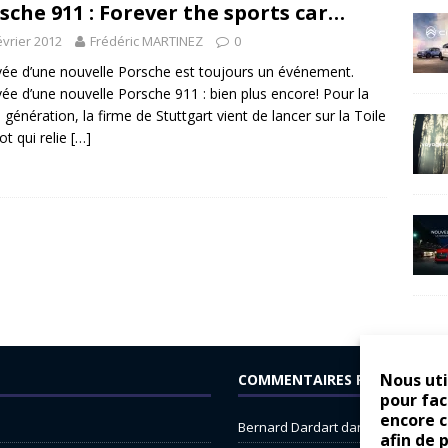
sche 911 : Forever the sports car…
évrier 2012
Frédéric MARTINEZ
0
ivée d’une nouvelle Porsche est toujours un événement.
ivée d’une nouvelle Porsche 911 : bien plus encore! Pour la
génération, la firme de Stuttgart vient de lancer sur la Toile
ot qui relie
[…]
Nous uti
COMMENTAIRES RÉCENTS
pour fac
encore 
Bernard Dardart
dans
Dacia Sande
afin de 