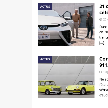
21 
ACTUS
cél
25 
Dans 
en 20
trent
[…]
Com
ACTUS
91
10 
Ne so
fêter
vérit
d’évo