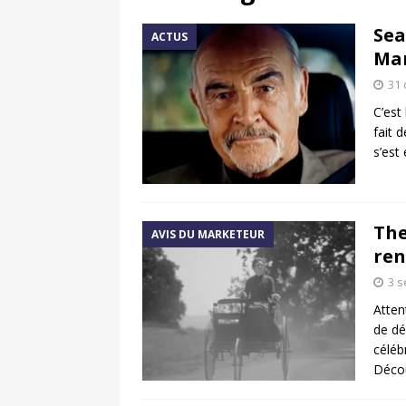
[ 17 juin 2025 ]
Peugeot E-20
Sea
ACTUS
[ 11 avril 2020 ]
#StayHome :
Mar
31 
C’est
fait 
s’est
The
AVIS DU MARKETEUR
ren
3 
Atten
de dé
céléb
Décou