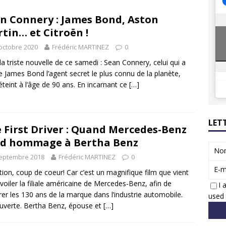
8 GTi : naissance d’une légende
ACTUS
n Connery : James Bond, Aston
 Honda dévoile un spot publicitaire… confiné!
ACTUS
tin… et Citroën !
octobre 2020
Frédéric MARTINEZ
0
 la triste nouvelle de ce samedi : Sean Connery, celui qui a
de James Bond l’agent secret le plus connu de la planète,
 éteint à l’âge de 90 ans. En incarnant ce
[…]
LET
 First Driver : Quand Mercedes-Benz
d hommage à Bertha Benz
No
septembre 2018
Frédéric MARTINEZ
0
E-m
tion, coup de coeur! Car c’est un magnifique film que vient
voiler la filiale américaine de Mercedes-Benz, afin de
I 
rer les 130 ans de la marque dans l’industrie automobile.
used 
verte. Bertha Benz, épouse et
[…]