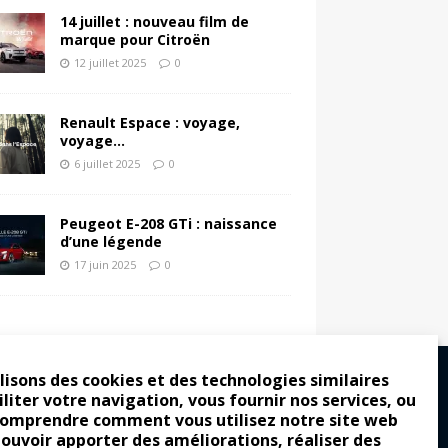
14 juillet : nouveau film de
marque pour Citroën
12 juillet 2025
0
Renault Espace : voyage,
voyage…
6 juillet 2025
0
Peugeot E-208 GTi : naissance
d’une légende
17 juin 2025
0
lisons des cookies et des technologies similaires
iliter votre navigation, vous fournir nos services, ou
comprendre comment vous utilisez notre site web
ro : pour les gens vrais
pouvoir apporter des améliorations, réaliser des