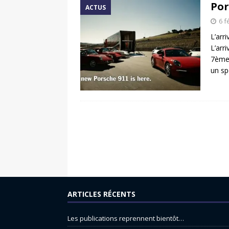
Por
ACTUS
6 f
L’arr
L’arr
7ème 
un sp
ARTICLES RÉCENTS
Les publications reprennent bientôt…