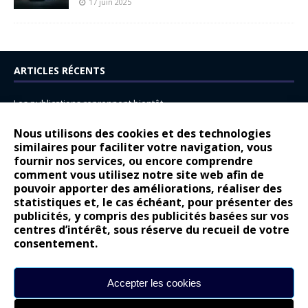
17 juin 2025
ARTICLES RÉCENTS
Les publications reprennent bientôt…
DS N°8 : Oui, les français vont parfois trop loin.
Nous utilisons des cookies et des technologies
14 juillet : nouveau film de marque pour Citroën
similaires pour faciliter votre navigation, vous
fournir nos services, ou encore comprendre
Renault Espace : voyage, voyage…
comment vous utilisez notre site web afin de
pouvoir apporter des améliorations, réaliser des
Peugeot E-208 GTi : naissance d’une légende
statistiques et, le cas échéant, pour présenter des
publicités, y compris des publicités basées sur vos
COMMENTAIRES RÉCENTS
centres d’intérêt, sous réserve du recueil de votre
consentement.
Bernard Dardart
dans
Dacia Sandero : pour les gens vrais
Gilly
dans
Citroën ë-C3 : la révolution a commencé
Accepter les cookies
gyo
dans
Alpine A290 : L’irrésistible attraction de la légèreté