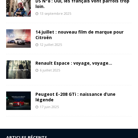
DS N°8 : Oui, les français vont parfois trop
loin.
13 septembre 2025
14 juillet : nouveau film de marque pour
Citroën
12 juillet 2025
Renault Espace : voyage, voyage…
6 juillet 2025
Peugeot E-208 GTi : naissance d’une
légende
17 juin 2025
ARTICLES RÉCENTS