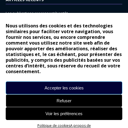
Les publications reprennent bientôt…
DS N°8 : Oui, les français vont parfois trop loin.
Nous utilisons des cookies et des technologies
similaires pour faciliter votre navigation, vous
14 juillet : nouveau film de marque pour Citroën
fournir nos services, ou encore comprendre
Renault Espace : voyage, voyage…
comment vous utilisez notre site web afin de
pouvoir apporter des améliorations, réaliser des
Peugeot E-208 GTi : naissance d’une légende
statistiques et, le cas échéant, pour présenter des
publicités, y compris des publicités basées sur vos
COMMENTAIRES RÉCENTS
centres d’intérêt, sous réserve du recueil de votre
consentement.
Bernard Dardart
dans
Dacia Sandero : pour les gens vrais
Gilly
dans
Citroën ë-C3 : la révolution a commencé
Accepter les cookies
gyo
dans
Alpine A290 : L’irrésistible attraction de la légèreté
Refuser
leroy
dans
Lancia Ypsilon : naturellement envoûtante ?
maria
dans
Nouvelle Opel Corsa : Yes of Corsa !
Voir les préférences
Politique de cookies
A propos de
Site réalisé par
Alexandre Hamed