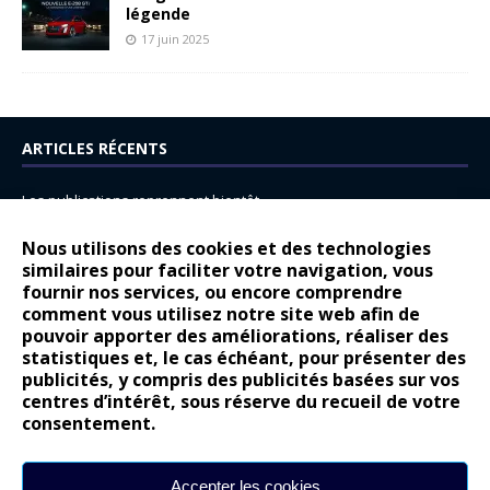
légende
17 juin 2025
ARTICLES RÉCENTS
Les publications reprennent bientôt…
DS N°8 : Oui, les français vont parfois trop loin.
Nous utilisons des cookies et des technologies
14 juillet : nouveau film de marque pour Citroën
similaires pour faciliter votre navigation, vous
fournir nos services, ou encore comprendre
Renault Espace : voyage, voyage…
comment vous utilisez notre site web afin de
pouvoir apporter des améliorations, réaliser des
Peugeot E-208 GTi : naissance d’une légende
statistiques et, le cas échéant, pour présenter des
publicités, y compris des publicités basées sur vos
COMMENTAIRES RÉCENTS
centres d’intérêt, sous réserve du recueil de votre
consentement.
Bernard Dardart
dans
Dacia Sandero : pour les gens vrais
Gilly
dans
Citroën ë-C3 : la révolution a commencé
Accepter les cookies