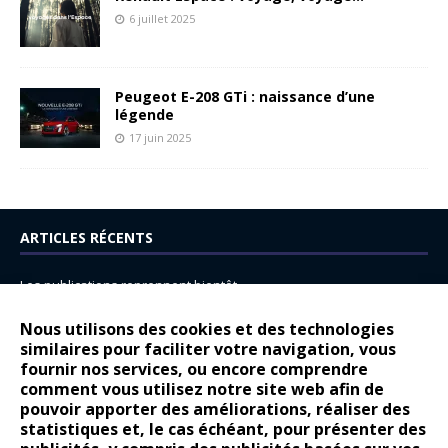
6 juillet 2025
Peugeot E-208 GTi : naissance d’une
légende
17 juin 2025
ARTICLES RÉCENTS
Les publications reprennent bientôt…
DS N°8 : Oui, les français vont parfois trop loin.
Nous utilisons des cookies et des technologies
14 juillet : nouveau film de marque pour Citroën
similaires pour faciliter votre navigation, vous
fournir nos services, ou encore comprendre
Renault Espace : voyage, voyage…
comment vous utilisez notre site web afin de
pouvoir apporter des améliorations, réaliser des
Peugeot E-208 GTi : naissance d’une légende
statistiques et, le cas échéant, pour présenter des