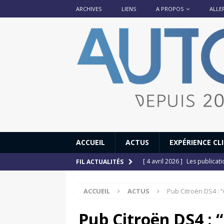
ARCHIVES
LIENS
A PROPOS
ALLE
ACCUEIL
ACTUS
EXPÉRIENCE CL
[ 4 avril 2026 ]
Les publicat
FIL ACTUALITÉS
[ 13 septembre 2025 ]
DS N°
ACCUEIL
ACTUS
Pub Citroën DS4 : 
[ 12 juillet 2025 ]
14 juillet
[ 6 juillet 2025 ]
Renault Esp
Pub Citroën DS4 : 