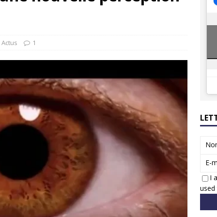
8 GTi : naissance d’une légende
ACTUS
 Honda dévoile un spot publicitaire… confiné!
ACTUS
Actus
1
LET
No
E-m
I 
used 