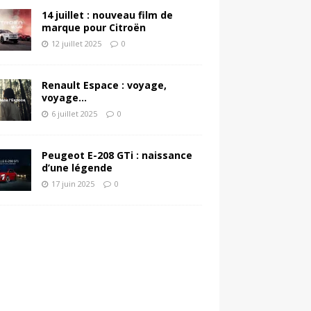
14 juillet : nouveau film de
marque pour Citroën
12 juillet 2025
0
Renault Espace : voyage,
voyage…
6 juillet 2025
0
Peugeot E-208 GTi : naissance
d’une légende
17 juin 2025
0