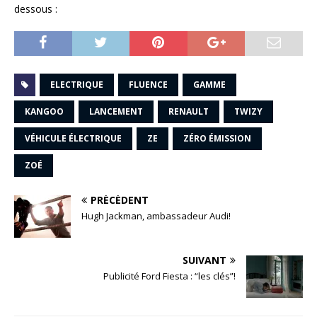
dessous :
ELECTRIQUE
FLUENCE
GAMME
KANGOO
LANCEMENT
RENAULT
TWIZY
VÉHICULE ÉLECTRIQUE
ZE
ZÉRO ÉMISSION
ZOÉ
PRÉCÉDENT
Hugh Jackman, ambassadeur Audi!
SUIVANT
Publicité Ford Fiesta : “les clés”!