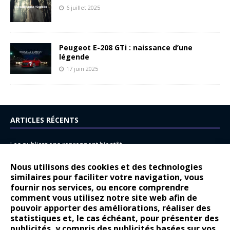
6 juillet 2025
Peugeot E-208 GTi : naissance d’une
légende
17 juin 2025
ARTICLES RÉCENTS
Les publications reprennent bientôt…
DS N°8 : Oui, les français vont parfois trop loin.
Nous utilisons des cookies et des technologies
14 juillet : nouveau film de marque pour Citroën
similaires pour faciliter votre navigation, vous
fournir nos services, ou encore comprendre
Renault Espace : voyage, voyage…
comment vous utilisez notre site web afin de
pouvoir apporter des améliorations, réaliser des
Peugeot E-208 GTi : naissance d’une légende
statistiques et, le cas échéant, pour présenter des
publicités, y compris des publicités basées sur vos