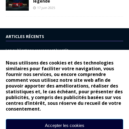
légende
17 juin 2025
ARTICLES RÉCENTS
Les publications reprennent bientôt…
DS N°8 : Oui, les français vont parfois trop loin.
Nous utilisons des cookies et des technologies
14 juillet : nouveau film de marque pour Citroën
similaires pour faciliter votre navigation, vous
fournir nos services, ou encore comprendre
Renault Espace : voyage, voyage…
comment vous utilisez notre site web afin de
pouvoir apporter des améliorations, réaliser des
Peugeot E-208 GTi : naissance d’une légende
statistiques et, le cas échéant, pour présenter des
publicités, y compris des publicités basées sur vos
COMMENTAIRES RÉCENTS
centres d’intérêt, sous réserve du recueil de votre
consentement.
Bernard Dardart
dans
Dacia Sandero : pour les gens vrais
Gilly
dans
Citroën ë-C3 : la révolution a commencé
Accepter les cookies