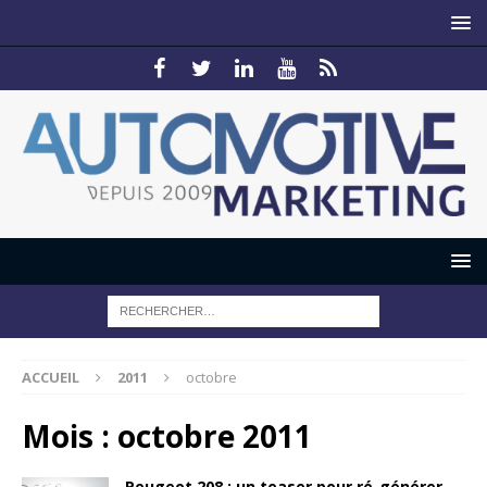
ACCUEIL
2011
octobre
Mois :
octobre 2011
Peugeot 208 : un teaser pour ré-générer