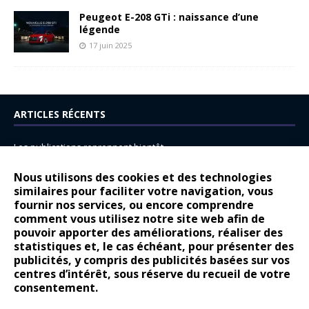
Peugeot E-208 GTi : naissance d’une
légende
17 juin 2025
ARTICLES RÉCENTS
Les publications reprennent bientôt…
DS N°8 : Oui, les français vont parfois trop loin.
Nous utilisons des cookies et des technologies
14 juillet : nouveau film de marque pour Citroën
similaires pour faciliter votre navigation, vous
fournir nos services, ou encore comprendre
Renault Espace : voyage, voyage…
comment vous utilisez notre site web afin de
pouvoir apporter des améliorations, réaliser des
Peugeot E-208 GTi : naissance d’une légende
statistiques et, le cas échéant, pour présenter des
publicités, y compris des publicités basées sur vos
COMMENTAIRES RÉCENTS
centres d’intérêt, sous réserve du recueil de votre
consentement.
Bernard Dardart
dans
Dacia Sandero : pour les gens vrais