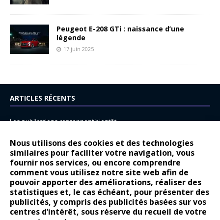
Peugeot E-208 GTi : naissance d’une
légende
17 juin 2025
ARTICLES RÉCENTS
Les publications reprennent bientôt…
DS N°8 : Oui, les français vont parfois trop loin.
Nous utilisons des cookies et des technologies
14 juillet : nouveau film de marque pour Citroën
similaires pour faciliter votre navigation, vous
fournir nos services, ou encore comprendre
Renault Espace : voyage, voyage…
comment vous utilisez notre site web afin de
pouvoir apporter des améliorations, réaliser des
Peugeot E-208 GTi : naissance d’une légende
statistiques et, le cas échéant, pour présenter des
publicités, y compris des publicités basées sur vos
COMMENTAIRES RÉCENTS
centres d’intérêt, sous réserve du recueil de votre