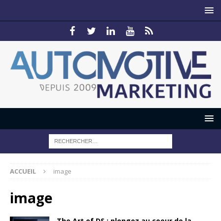
ACCUEIL
image
image
The Art of DS : plongez au coeur de la