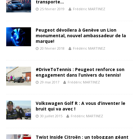
transporte…
25 février 2019
Frédéric MARTINEZ
Peugeot dévoilera à Genève un Lion
monumental, nouvel ambassadeur de la
marque!
20 février 2018
Frédéric MARTINEZ
#DriveToTennis : Peugeot renforce son
engagement dans l’univers du tennis!
29 mai 2017
Frédéric MARTINEZ
Volkswagen Golf R : A vous d’inventer le
bruit qui va avec !
30 juillet 2015
Frédéric MARTINEZ
Twist Inside Citroën : un toboggan géant