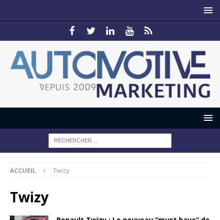
ACCUEIL
Twizy
Twizy
Renault Twizy : Le nouveau “must have” de