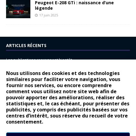
Peugeot E-208 GTi : naissance d’une
légende
17 juin 2025
ARTICLES RÉCENTS
Les publications reprennent bientôt…
DS N°8 : Oui, les français vont parfois trop loin.
Nous utilisons des cookies et des technologies
similaires pour faciliter votre navigation, vous
14 juillet : nouveau film de marque pour Citroën
fournir nos services, ou encore comprendre
Renault Espace : voyage, voyage…
comment vous utilisez notre site web afin de
pouvoir apporter des améliorations, réaliser des
Peugeot E-208 GTi : naissance d’une légende
statistiques et, le cas échéant, pour présenter des
publicités, y compris des publicités basées sur vos
COMMENTAIRES RÉCENTS
centres d’intérêt, sous réserve du recueil de votre
consentement.
Bernard Dardart
dans
Dacia Sandero : pour les gens vrais
Gilly
dans
Citroën ë-C3 : la révolution a commencé