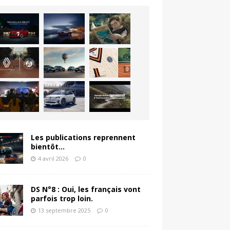
Les publications reprennent
bientôt…
4 avril 2026
0
DS N°8 : Oui, les français vont
parfois trop loin.
13 septembre 2025
0