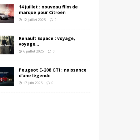
14 juillet : nouveau film de
marque pour Citroën
12 juillet 2025
0
Renault Espace : voyage,
voyage…
6 juillet 2025
0
Peugeot E-208 GTi : naissance
d’une légende
17 juin 2025
0