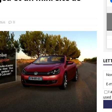
ions reprennent bientôt…
ACTUS
8 : Oui, les français vont parfois trop loin.
ACTUS
ctus
0
LET
No
E-m
I 
used 