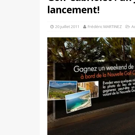
[ 4 avril 2026 ]
Les publicat
lancement!
[ 13 septembre 2025 ]
DS N°
20 juillet 2011
Frédéric MARTINEZ
A