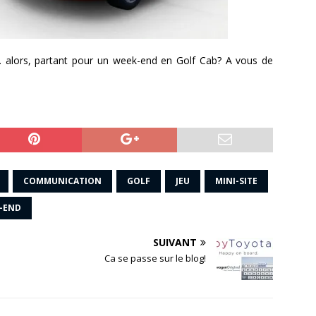
… alors, partant pour un week-end en Golf Cab? A vous de
COMMUNICATION
GOLF
JEU
MINI-SITE
-END
SUIVANT
Ca se passe sur le blog!