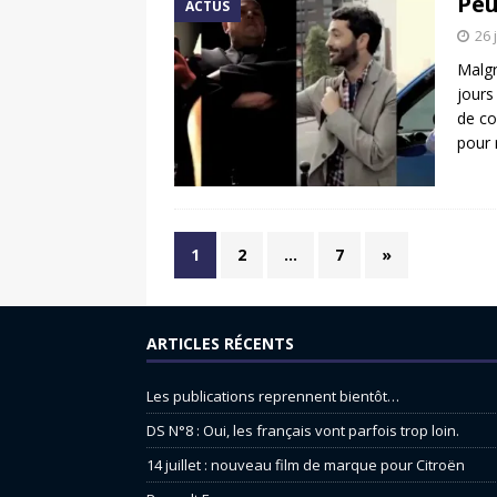
Peu
ACTUS
26 
Malgr
jours
de co
pour 
1
2
…
7
»
ARTICLES RÉCENTS
Les publications reprennent bientôt…
DS N°8 : Oui, les français vont parfois trop loin.
14 juillet : nouveau film de marque pour Citroën