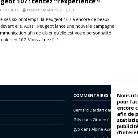
geot 107 : tentez “l’expérience”!
juillet 2011
Frédéric MARTINEZ
0
é ses six printemps, la Peugeot 107 a encore de beaux
 devant elle. Aussi, Peugeot lance une nouvelle campagne
mmunication afin de cibler qu’elle est votre personnalité
rouler en 107. Vous aimez
[…]
Nous uti
COMMENTAIRES RÉCENTS
pour fac
encore 
Bernard Dardart
dans
Dacia Sande
afin de 
Gilly
dans
Citroën ë-C3 : la révolu
statisti
publicit
gyo
dans
Alpine A290 : L’irrésistibl
d’intérê