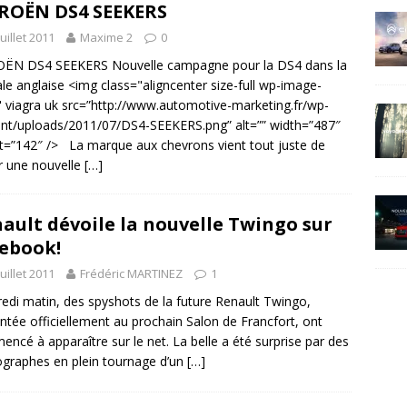
ROËN DS4 SEEKERS
juillet 2011
Maxime 2
0
OËN DS4 SEEKERS Nouvelle campagne pour la DS4 dans la
ale anglaise <img class="aligncenter size-full wp-image-
 viagra uk src=”http://www.automotive-marketing.fr/wp-
nt/uploads/2011/07/DS4-SEEKERS.png” alt=”” width=”487″
t=”142″ /> La marque aux chevrons vient tout juste de
r une nouvelle
[…]
ault dévoile la nouvelle Twingo sur
ebook!
juillet 2011
Frédéric MARTINEZ
1
edi matin, des spyshots de la future Renault Twingo,
ntée officiellement au prochain Salon de Francfort, ont
ncé à apparaître sur le net. La belle a été surprise par des
graphes en plein tournage d’un
[…]