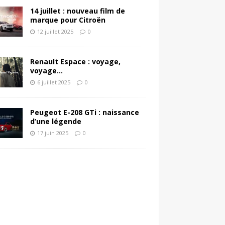
14 juillet : nouveau film de
marque pour Citroën
12 juillet 2025
0
Renault Espace : voyage,
voyage…
6 juillet 2025
0
Peugeot E-208 GTi : naissance
d’une légende
17 juin 2025
0