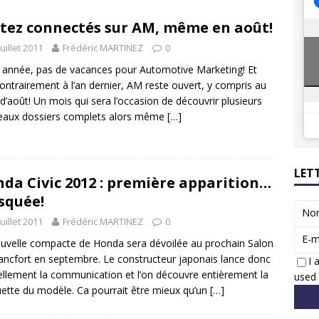
8 GTi : naissance d’une légende
ACTUS
tez connectés sur AM, même en août!
 Honda dévoile un spot publicitaire… confiné!
ACTUS
juillet 2011
Frédéric MARTINEZ
0
 année, pas de vacances pour Automotive Marketing! Et
contrairement à l’an dernier, AM reste ouvert, y compris au
d’août! Un mois qui sera l’occasion de découvrir plusieurs
eaux dossiers complets alors même
[…]
LET
da Civic 2012 : première apparition…
squée!
No
juillet 2011
Frédéric MARTINEZ
0
E-m
uvelle compacte de Honda sera dévoilée au prochain Salon
ancfort en septembre. Le constructeur japonais lance donc
I 
iellement la communication et l’on découvre entièrement la
used 
uette du modèle. Ca pourrait être mieux qu’un
[…]