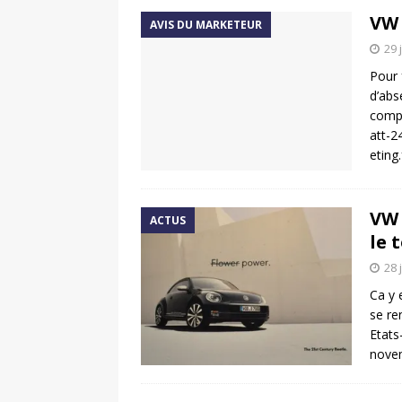
VW
AVIS DU MARKETEUR
29 
Pour 
d’abs
compo
att-2
eting
VW 
ACTUS
le 
28 
Ca y 
se re
Etats
novem