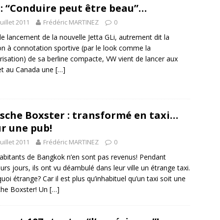
: “Conduire peut être beau”…
juillet 2011
Frédéric MARTINEZ
0
le lancement de la nouvelle Jetta GLi, autrement dit la
on à connotation sportive (par le look comme la
isation) de sa berline compacte, VW vient de lancer aux
et au Canada une
[…]
sche Boxster : transformé en taxi…
r une pub!
juillet 2011
Frédéric MARTINEZ
0
abitants de Bangkok n’en sont pas revenus! Pendant
eurs jours, ils ont vu déambulé dans leur ville un étrange taxi.
uoi étrange? Car il est plus qu’inhabituel qu’un taxi soit une
che Boxster! Un
[…]