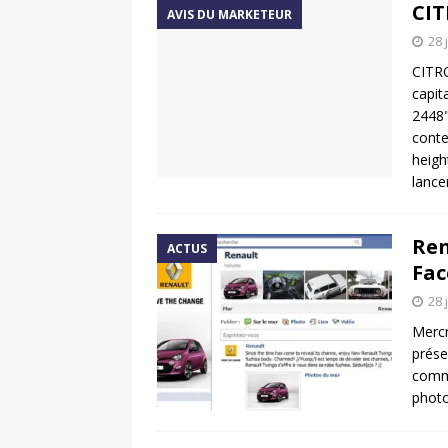
CIT
AVIS DU MARKETEUR
28 
CITR
capit
2448"
conte
heigh
lance
Ren
ACTUS
Fac
28 
Mercr
prése
comme
photo