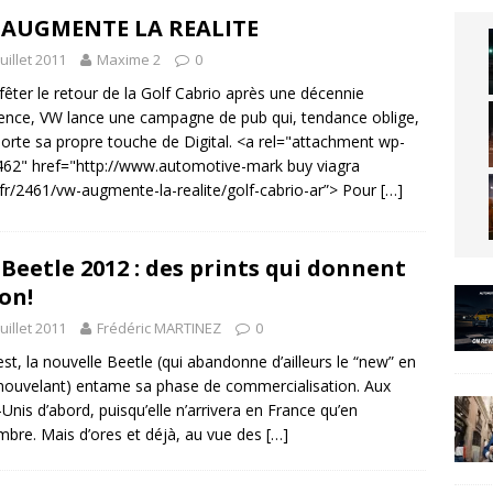
 AUGMENTE LA REALITE
juillet 2011
Maxime 2
0
fêter le retour de la Golf Cabrio après une décennie
ence, VW lance une campagne de pub qui, tendance oblige,
rte sa propre touche de Digital. <a rel="attachment wp-
462" href="http://www.automotive-mark buy viagra
.fr/2461/vw-augmente-la-realite/golf-cabrio-ar”> Pour
[…]
Beetle 2012 : des prints qui donnent
ton!
juillet 2011
Frédéric MARTINEZ
0
est, la nouvelle Beetle (qui abandonne d’ailleurs le “new” en
nouvelant) entame sa phase de commercialisation. Aux
-Unis d’abord, puisqu’elle n’arrivera en France qu’en
bre. Mais d’ores et déjà, au vue des
[…]