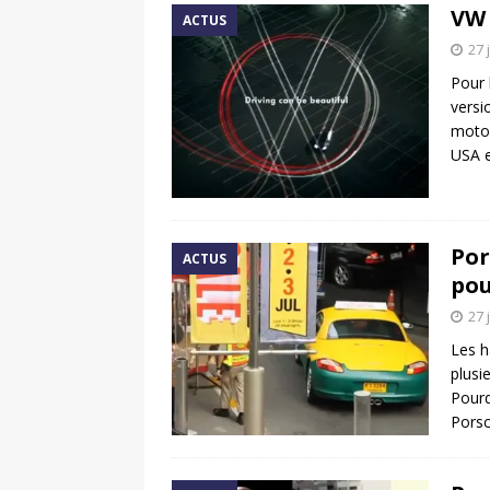
VW 
ACTUS
27 
Pour 
versi
motor
USA 
Por
ACTUS
pou
27 
Les h
plusi
Pourq
Pors