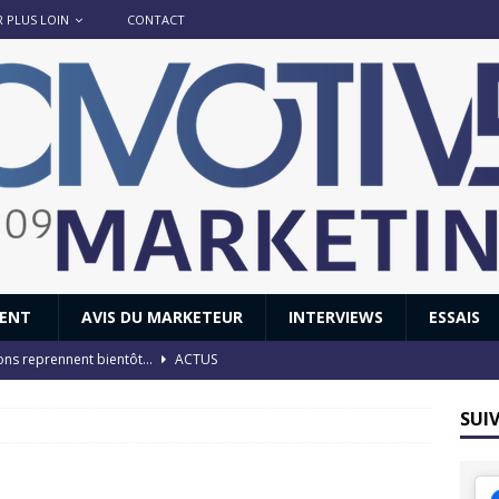
R PLUS LOIN
CONTACT
IENT
AVIS DU MARKETEUR
INTERVIEWS
ESSAIS
ions reprennent bientôt…
ACTUS
8 : Oui, les français vont parfois trop loin.
ACTUS
SUI
 : nouveau film de marque pour Citroën
AVIS DU MARKETEUR
ace : voyage, voyage…
ACTUS