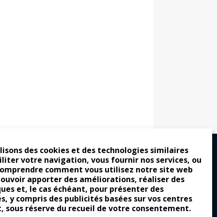
lisons des cookies et des technologies similaires
iliter votre navigation, vous fournir nos services, ou
comprendre comment vous utilisez notre site web
ro : pour les gens vrais
pouvoir apporter des améliorations, réaliser des
tion a commencé
ques et, le cas échéant, pour présenter des
és, y compris des publicités basées sur vos centres
e attraction de la légèreté
t, sous réserve du recueil de votre consentement.