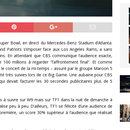
uper Bowl, en direct du Mercedes-Benz Stadium d’Atlanta.
and Patriots s’imposer face aux Los Angeles Rams, a sans
ins. En attendant que CBS communique l’audience exacte,
de 100 millions à regarder “l’affrontement final”. Et comme
, le concert de la mi-temps – assuré par le groupe Maroon 5
 été très suivies lors de ce Big Game. Une aubaine pour CBS
qui devait facturer les 30 secondes publicitaires plus de 5
lus à suivre sur W9 mais sur TF1 dans la nuit de dimanche à
lise peu à peu. D’ailleurs, TF1 se félicite d’une audience de
première, un score 30% supérieur à l’audience que réalisait