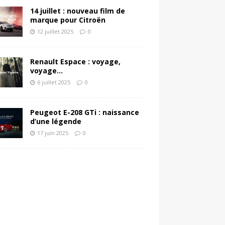
14 juillet : nouveau film de
marque pour Citroën
12 juillet 2025
0
Renault Espace : voyage,
voyage…
6 juillet 2025
0
Peugeot E-208 GTi : naissance
d’une légende
17 juin 2025
0