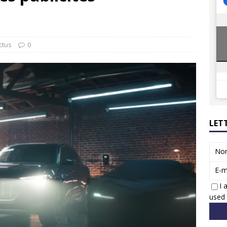
8 GTi : naissance d’une légende
ACTUS
 Honda dévoile un spot publicitaire… confiné!
ACTUS
ctus
0
LET
No
E-m
I 
used 