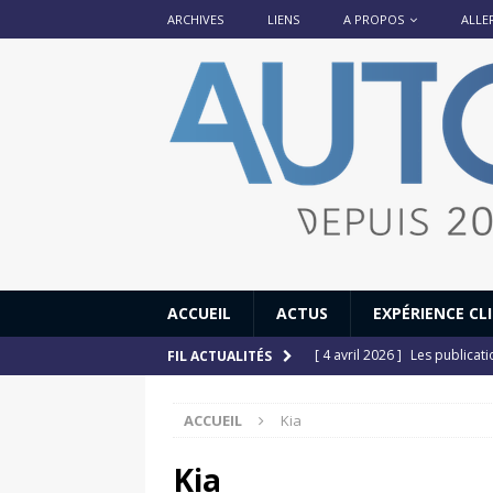
ARCHIVES
LIENS
A PROPOS
ALLE
ACCUEIL
ACTUS
EXPÉRIENCE CL
[ 4 avril 2026 ]
Les publicat
FIL ACTUALITÉS
[ 13 septembre 2025 ]
DS N°
ACCUEIL
Kia
[ 12 juillet 2025 ]
14 juillet
[ 6 juillet 2025 ]
Renault Esp
Kia