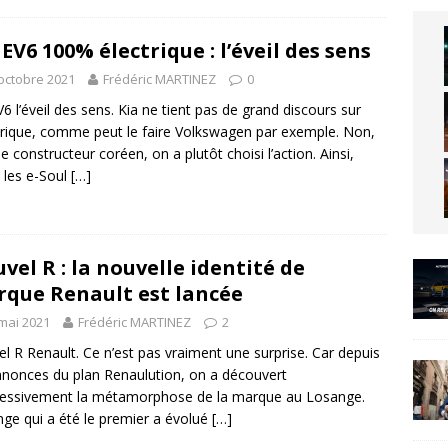
 EV6 100% électrique : l’éveil des sens
octobre 2021
Frédéric MARTINEZ
0
V6 l’éveil des sens. Kia ne tient pas de grand discours sur
ctrique, comme peut le faire Volkswagen par exemple. Non,
le constructeur coréen, on a plutôt choisi l’action. Ainsi,
 les e-Soul
[…]
vel R : la nouvelle identité de
que Renault est lancée
mai 2021
Frédéric MARTINEZ
2
l R Renault. Ce n’est pas vraiment une surprise. Car depuis
nnonces du plan Renaulution, on a découvert
essivement la métamorphose de la marque au Losange.
ge qui a été le premier a évolué
[…]