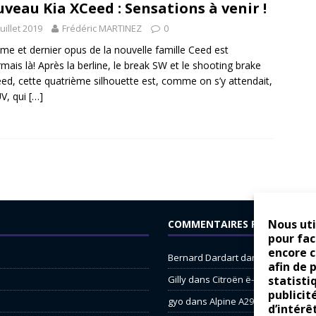
veau Kia XCeed : Sensations à venir !
juillet 2019
Frédéric MARTINEZ
0
me et dernier opus de la nouvelle famille Ceed est
mais là! Après la berline, le break SW et le shooting brake
ed, cette quatrième silhouette est, comme on s’y attendait,
V, qui
[…]
Nous uti
COMMENTAIRES RÉCENTS
pour fac
encore 
Bernard Dardart
dans
Dacia Sande
afin de 
Gilly
dans
Citroën ë-C3 : la révolu
statisti
publicit
gyo
dans
Alpine A290 : L’irrésistibl
d’intérê