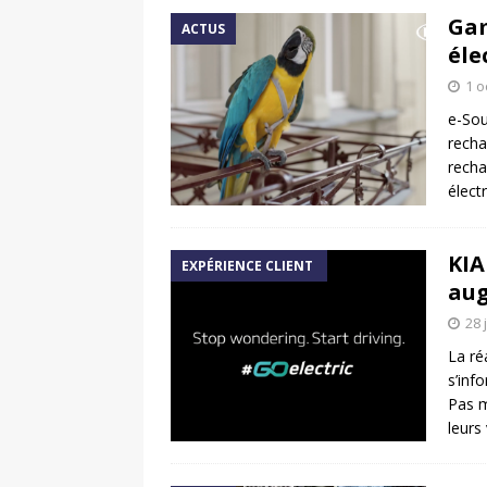
Gam
ACTUS
éle
1 o
e-Sou
recha
recha
élect
KIA
EXPÉRIENCE CLIENT
aug
28 
La ré
s’inf
Pas m
leurs