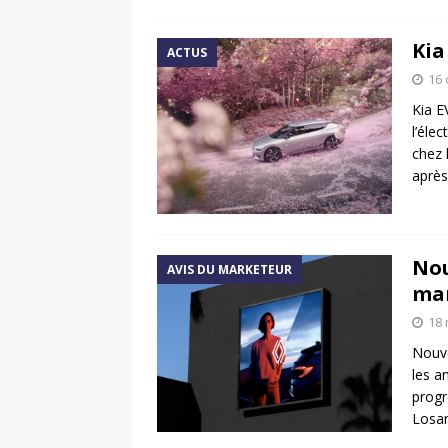
Kia
ACTUS
16 
Kia E
l’éle
chez 
après
Nou
AVIS DU MARKETEUR
mar
18 
Nouve
les a
progr
Losan