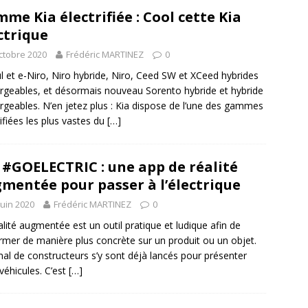
me Kia électrifiée : Cool cette Kia
ctrique
ctobre 2020
Frédéric MARTINEZ
0
l et e-Niro, Niro hybride, Niro, Ceed SW et XCeed hybrides
rgeables, et désormais nouveau Sorento hybride et hybride
rgeables. N’en jetez plus : Kia dispose de l’une des gammes
rifiées les plus vastes du
[…]
 #GOELECTRIC : une app de réalité
mentée pour passer à l’électrique
juin 2020
Frédéric MARTINEZ
0
alité augmentée est un outil pratique et ludique afin de
ormer de manière plus concrète sur un produit ou un objet.
al de constructeurs s’y sont déjà lancés pour présenter
 véhicules. C’est
[…]