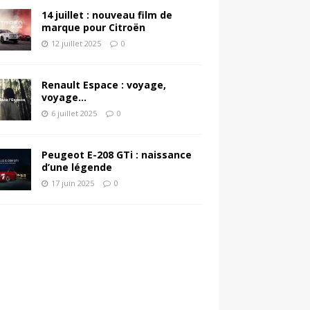
14 juillet : nouveau film de
marque pour Citroën
12 juillet 2025
0
Renault Espace : voyage,
voyage…
6 juillet 2025
0
Peugeot E-208 GTi : naissance
d’une légende
17 juin 2025
0