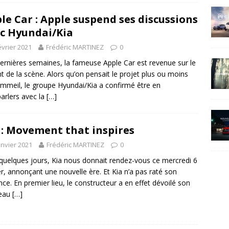
le Car : Apple suspend ses discussions
c Hyundai/Kia
évrier 2021
Frédéric MARTINEZ
0
ernières semaines, la fameuse Apple Car est revenue sur le
t de la scène. Alors qu’on pensait le projet plus ou moins
mmeil, le groupe Hyundai/Kia a confirmé être en
arlers avec la
[…]
 : Movement that inspires
anvier 2021
Frédéric MARTINEZ
0
a quelques jours, Kia nous donnait rendez-vous ce mercredi 6
er, annonçant une nouvelle ère. Et Kia n’a pas raté son
ce. En premier lieu, le constructeur a en effet dévoilé son
eau
[…]