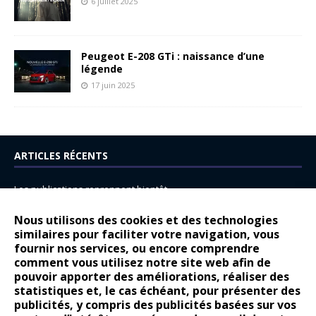
6 juillet 2025
Peugeot E-208 GTi : naissance d’une
légende
17 juin 2025
ARTICLES RÉCENTS
Les publications reprennent bientôt…
DS N°8 : Oui, les français vont parfois trop loin.
Nous utilisons des cookies et des technologies
similaires pour faciliter votre navigation, vous
14 juillet : nouveau film de marque pour Citroën
fournir nos services, ou encore comprendre
Renault Espace : voyage, voyage…
comment vous utilisez notre site web afin de
pouvoir apporter des améliorations, réaliser des
Peugeot E-208 GTi : naissance d’une légende
statistiques et, le cas échéant, pour présenter des
publicités, y compris des publicités basées sur vos
COMMENTAIRES RÉCENTS