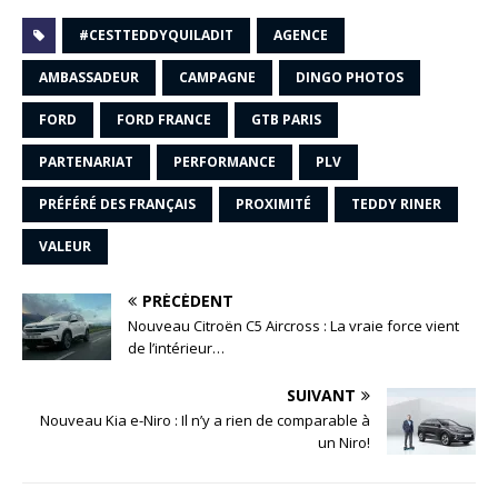
#CESTTEDDYQUILADIT
AGENCE
AMBASSADEUR
CAMPAGNE
DINGO PHOTOS
FORD
FORD FRANCE
GTB PARIS
PARTENARIAT
PERFORMANCE
PLV
PRÉFÉRÉ DES FRANÇAIS
PROXIMITÉ
TEDDY RINER
VALEUR
PRÉCÉDENT
Nouveau Citroën C5 Aircross : La vraie force vient
de l’intérieur…
SUIVANT
Nouveau Kia e-Niro : Il n’y a rien de comparable à
un Niro!