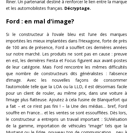
Riner. Un partenariat destiné à renforcer le lien entre la marque
et les automobilistes français.
Décryptage.
Ford : en mal d’image?
Si le constructeur à l’ovale bleu est l’une des marques
importées les mieux implantées dans l’Hexagone, forte de près
de 100 ans de présence, Ford a souffert ces dernières années
sur notre marché. Les produits ne sont pas en cause : preuve
en est, les dernières Fiesta et Focus figurent aux avant-postes
de leur catégorie. Mais Ford rencontre les mêmes difficultés
que nombre de constructeurs dits généralistes : l’absence
d’image. Avec les nouvelles façons de consommer
l’automobile telle que la LOA ou la LLD, il est désormais facile
pour un client de rouler, au même prix, dans une voiture à
l’image plus flatteuse. Ajoutez à cela l’usine de Blanquefort qui
a fait – et ce n’est pas fini ! – la Une des médias… bref, Ford
souffre en France… et les ventes se sont essoufflées. Dès lors,
le constructeur a entrepris un travail important : SUViésation
de la gamme, importation de véhicules “image” tels que la
Mustang ou le Edge, nouveau ton de communication… peu à