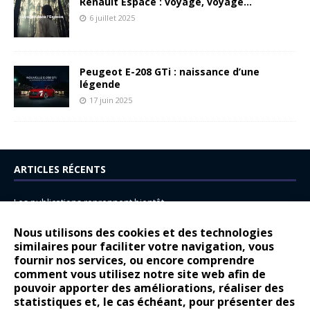
Renault Espace : voyage, voyage…
6 juillet 2025
Peugeot E-208 GTi : naissance d’une
légende
17 juin 2025
ARTICLES RÉCENTS
Les publications reprennent bientôt…
DS N°8 : Oui, les français vont parfois trop loin.
Nous utilisons des cookies et des technologies
14 juillet : nouveau film de marque pour Citroën
similaires pour faciliter votre navigation, vous
fournir nos services, ou encore comprendre
Renault Espace : voyage, voyage…
comment vous utilisez notre site web afin de
pouvoir apporter des améliorations, réaliser des
Peugeot E-208 GTi : naissance d’une légende
statistiques et, le cas échéant, pour présenter des