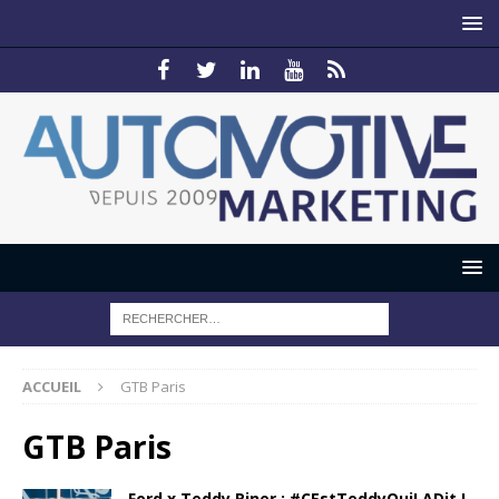
ACCUEIL
GTB Paris
GTB Paris
Ford x Teddy Riner : #CEstTeddyQuiLADit !