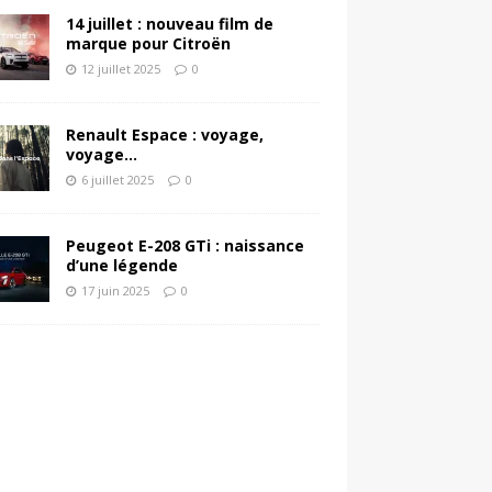
14 juillet : nouveau film de
marque pour Citroën
12 juillet 2025
0
Renault Espace : voyage,
voyage…
6 juillet 2025
0
Peugeot E-208 GTi : naissance
d’une légende
17 juin 2025
0