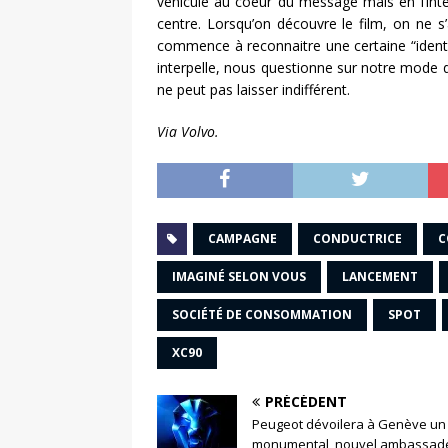
véhicule au coeur du message mais en l’int
centre. Lorsqu’on découvre le film, on ne 
commence à reconnaitre une certaine “identi
interpelle, nous questionne sur notre mode 
ne peut pas laisser indifférent.
Via Volvo.
CAMPAGNE
CONDUCTRICE
C
IMAGINÉ SELON VOUS
LANCEMENT
SOCIÉTÉ DE CONSOMMATION
SPOT
XC90
PRÉCÉDENT
Peugeot dévoilera à Genève un 
monumental, nouvel ambassad