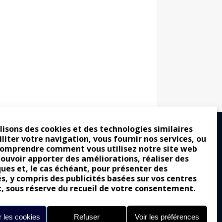
lisons des cookies et des technologies similaires
iliter votre navigation, vous fournir nos services, ou
comprendre comment vous utilisez notre site web
ro : pour les gens vrais
pouvoir apporter des améliorations, réaliser des
ques et, le cas échéant, pour présenter des
tion a commencé
és, y compris des publicités basées sur vos centres
e attraction de la légèreté
t, sous réserve du recueil de votre consentement.
llement envoûtante ?
Yes of Corsa !
 les cookies
Refuser
Voir les préférences