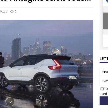
8 GTi : naissance d’une légende
ACTUS
 Honda dévoile un spot publicitaire… confiné!
ACTUS
Actus
0
LET
No
E-m
I 
used 