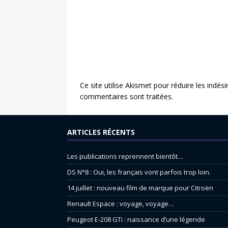
Ce site utilise Akismet pour réduire les indési
commentaires sont traitées
.
ARTICLES RÉCENTS
Les publications reprennent bientôt…
DS N°8 : Oui, les français vont parfois trop loin.
14 juillet : nouveau film de marque pour Citroën
Renault Espace : voyage, voyage…
Peugeot E-208 GTi : naissance d’une légende