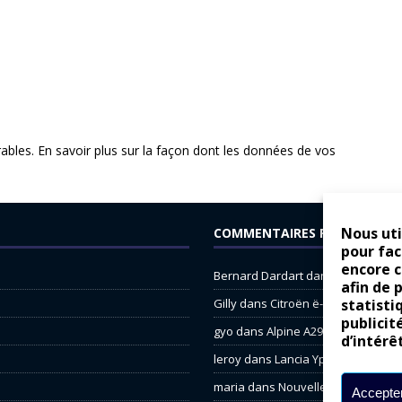
rables.
En savoir plus sur la façon dont les données de vos
Nous uti
COMMENTAIRES RÉCENTS
pour fac
encore 
Bernard Dardart
dans
Dacia Sande
afin de 
statisti
Gilly
dans
Citroën ë-C3 : la révolu
publicit
gyo
dans
Alpine A290 : L’irrésistibl
d’intérê
leroy
dans
Lancia Ypsilon : nature
maria
dans
Nouvelle Opel Corsa : 
Accepter