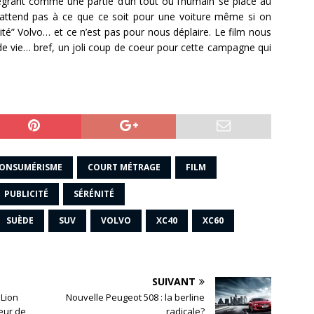
égrant comme une partie d’un tout où l’humain se place au
s’attend pas à ce que ce soit pour une voiture même si on
té” Volvo… et ce n’est pas pour nous déplaire. Le film nous
de vie… bref, un joli coup de coeur pour cette campagne qui
ONSUMÉRISME
COURT MÉTRAGE
FILM
PUBLICITÉ
SÉRÉNITÉ
SUÈDE
SUV
VOLVO
XC40
XC60
SUIVANT
Lion
Nouvelle Peugeot 508 : la berline
eur de
radicale?