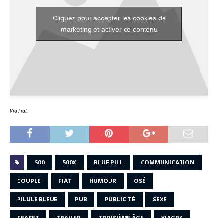
Cliquez pour accepter les cookies de
marketing et activer ce contenu
Via Fiat.
500
500X
BLUE PILL
COMMUNICATION
COUPLE
FIAT
HUMOUR
OSÉ
PILULE BLEUE
PUB
PUBLICITÉ
SEXE
TEASER
TRAILER
TROISIÈME ÂGE
VIAGRA