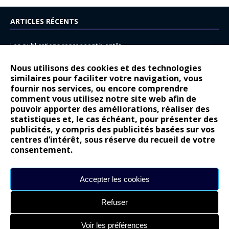
ARTICLES RÉCENTS
Les publications reprennent bientôt…
DS N°8 : Oui, les français vont parfois trop loin.
Nous utilisons des cookies et des technologies
14 juillet : nouveau film de marque pour Citroën
similaires pour faciliter votre navigation, vous
fournir nos services, ou encore comprendre
Renault Espace : voyage, voyage…
comment vous utilisez notre site web afin de
pouvoir apporter des améliorations, réaliser des
Peugeot E-208 GTi : naissance d’une légende
statistiques et, le cas échéant, pour présenter des
publicités, y compris des publicités basées sur vos
COMMENTAIRES RÉCENTS
centres d’intérêt, sous réserve du recueil de votre
consentement.
Bernard Dardart
dans
Dacia Sandero : pour les gens vrais
Gilly
dans
Citroën ë-C3 : la révolution a commencé
Accepter les cookies
gyo
dans
Alpine A290 : L’irrésistible attraction de la légèreté
Refuser
leroy
dans
Lancia Ypsilon : naturellement envoûtante ?
maria
dans
Nouvelle Opel Corsa : Yes of Corsa !
Voir les préférences