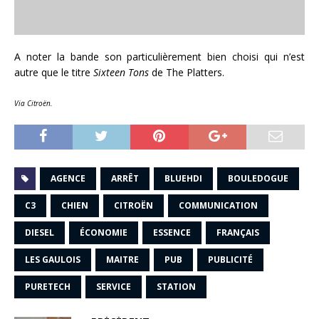
A noter la bande son particulièrement bien choisi qui n’est
autre que le titre
Sixteen Tons
de The Platters.
Via Citroën.
AGENCE
ARRÊT
BLUEHDI
BOULEDOGUE
C3
CHIEN
CITROËN
COMMUNICATION
DIESEL
ÉCONOMIE
ESSENCE
FRANÇAIS
LES GAULOIS
MAITRE
PUB
PUBLICITÉ
PURETECH
SERVICE
STATION