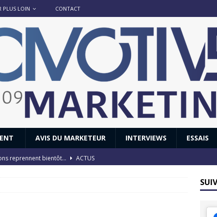
R PLUS LOIN
CONTACT
IENT
AVIS DU MARKETEUR
INTERVIEWS
ESSAIS
ions reprennent bientôt…
ACTUS
8 : Oui, les français vont parfois trop loin.
ACTUS
SUI
 : nouveau film de marque pour Citroën
AVIS DU MARKETEUR
ace : voyage, voyage…
ACTUS