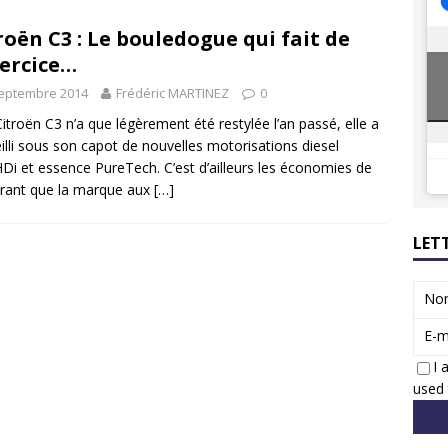
8 GTi : naissance d’une légende
ACTUS
roën C3 : Le bouledogue qui fait de
 Honda dévoile un spot publicitaire… confiné!
ACTUS
xercice…
septembre 2014
Frédéric MARTINEZ
0
 Citroën C3 n’a que légèrement été restylée l’an passé, elle a
illi sous son capot de nouvelles motorisations diesel
Di et essence PureTech. C’est d’ailleurs les économies de
rant que la marque aux
[…]
LET
No
E-m
I 
used 