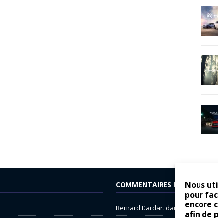
Nous uti
COMMENTAIRES RÉCENTS
pour fac
encore 
Bernard Dardart
dans
Dacia Sande
afin de 