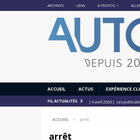
ARCHIVES
LIENS
A PROPOS
ALLE
ACCUEIL
ACTUS
EXPÉRIENCE CL
[ 4 avril 2026 ]
Les publicat
FIL ACTUALITÉS
[ 13 septembre 2025 ]
DS N°
ACCUEIL
arrêt
[ 12 juillet 2025 ]
14 juillet
[ 6 juillet 2025 ]
Renault Esp
arrêt