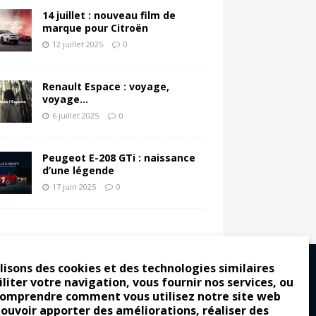
14 juillet : nouveau film de
marque pour Citroën
12 juillet 2025
0
Renault Espace : voyage,
voyage…
6 juillet 2025
0
Peugeot E-208 GTi : naissance
d’une légende
17 juin 2025
0
lisons des cookies et des technologies similaires
iliter votre navigation, vous fournir nos services, ou
comprendre comment vous utilisez notre site web
ro : pour les gens vrais
pouvoir apporter des améliorations, réaliser des