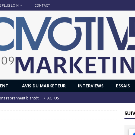
R PLUS LOIN
CONTACT
IENT
AVIS DU MARKETEUR
INTERVIEWS
ESSAIS
ions reprennent bientôt…
ACTUS
8 : Oui, les français vont parfois trop loin.
ACTUS
SUI
 : nouveau film de marque pour Citroën
AVIS DU MARKETEUR
ace : voyage, voyage…
ACTUS