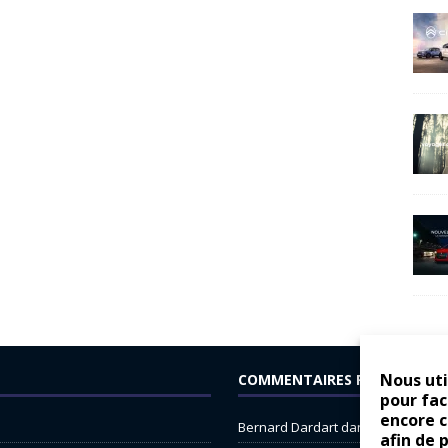
Nous uti
COMMENTAIRES RÉCENTS
pour fac
encore 
Bernard Dardart
dans
Dacia Sande
afin de 