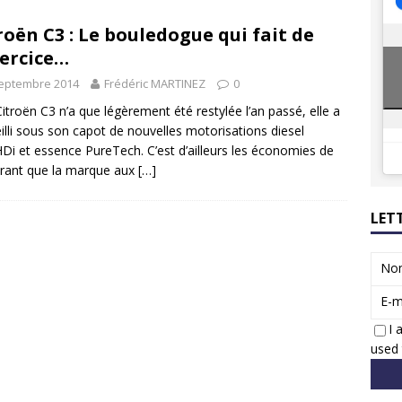
8 GTi : naissance d’une légende
ACTUS
roën C3 : Le bouledogue qui fait de
 Honda dévoile un spot publicitaire… confiné!
ACTUS
xercice…
septembre 2014
Frédéric MARTINEZ
0
 Citroën C3 n’a que légèrement été restylée l’an passé, elle a
illi sous son capot de nouvelles motorisations diesel
Di et essence PureTech. C’est d’ailleurs les économies de
rant que la marque aux
[…]
LET
No
E-m
I 
used 