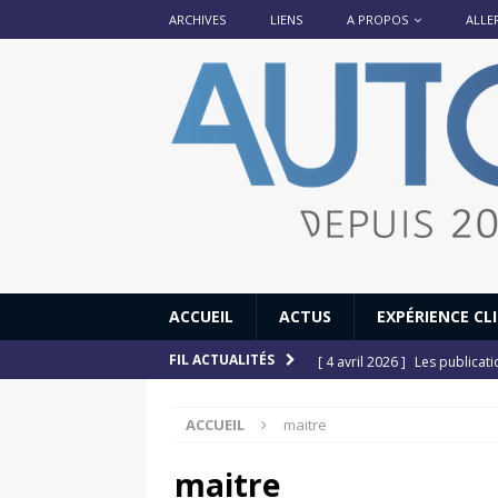
ARCHIVES
LIENS
A PROPOS
ALLE
ACCUEIL
ACTUS
EXPÉRIENCE CL
[ 4 avril 2026 ]
Les publicat
FIL ACTUALITÉS
[ 13 septembre 2025 ]
DS N°
ACCUEIL
maitre
[ 12 juillet 2025 ]
14 juillet
[ 6 juillet 2025 ]
Renault Esp
maitre