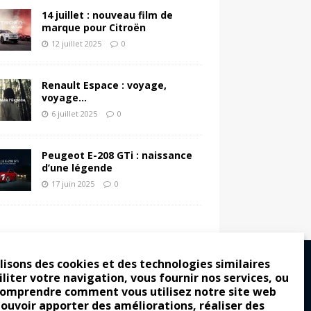
14 juillet : nouveau film de
marque pour Citroën
12 juillet 2025
0
Renault Espace : voyage,
voyage…
6 juillet 2025
0
Peugeot E-208 GTi : naissance
d’une légende
17 juin 2025
0
lisons des cookies et des technologies similaires
iliter votre navigation, vous fournir nos services, ou
comprendre comment vous utilisez notre site web
ro : pour les gens vrais
pouvoir apporter des améliorations, réaliser des