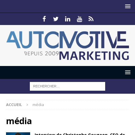
ACCUEIL
média
média
Interview de Christophe Gougeon, CEO de