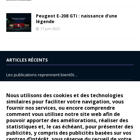
Peugeot E-208 GTi : naissance d’une
légende
17 juin 2025
ARTICLES RÉCENTS
Les publications reprennent bientôt…
DS N°8 : Oui, les français vont parfois trop loin.
14 juillet : nouveau film de marque pour Citroën
Nous utilisons des cookies et des technologies
similaires pour faciliter votre navigation, vous
Renault Espace : voyage, voyage…
fournir nos services, ou encore comprendre
Peugeot E-208 GTi : naissance d’une légende
comment vous utilisez notre site web afin de
pouvoir apporter des améliorations, réaliser des
statistiques et, le cas échéant, pour présenter des
COMMENTAIRES RÉCENTS
publicités, y compris des publicités basées sur vos
centres d’intérêt, sous réserve du recueil de votre