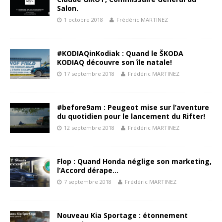
Salon.
1 octobre 2018
Frédéric MARTINEZ
#KODIAQinKodiak : Quand le ŠKODA
KODIAQ découvre son île natale!
17 septembre 2018
Frédéric MARTINEZ
#before9am : Peugeot mise sur l’aventure
du quotidien pour le lancement du Rifter!
12 septembre 2018
Frédéric MARTINEZ
Flop : Quand Honda néglige son marketing,
l’Accord dérape…
7 septembre 2018
Frédéric MARTINEZ
Nouveau Kia Sportage : étonnement