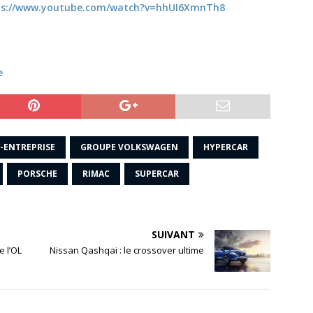
ps://www.youtube.com/watch?v=hhUI6XmnTh8
e
-ENTREPRISE
GROUPE VOLKSWAGEN
HYPERCAR
PORSCHE
RIMAC
SUPERCAR
SUIVANT
 l’OL
Nissan Qashqai : le crossover ultime