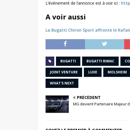
L’événement de l’annonce est à voir ici :
htt
A voir aussi
La Bugatti Chiron Sport affronte le Rafal
BUGATTI
BUGATTI RIMAC
CO
JOINT VENTURE
LUXE
MOLSHEIM
WHAT'S NEXT
PRÉCÉDENT
MG devient Partenaire Majeur de