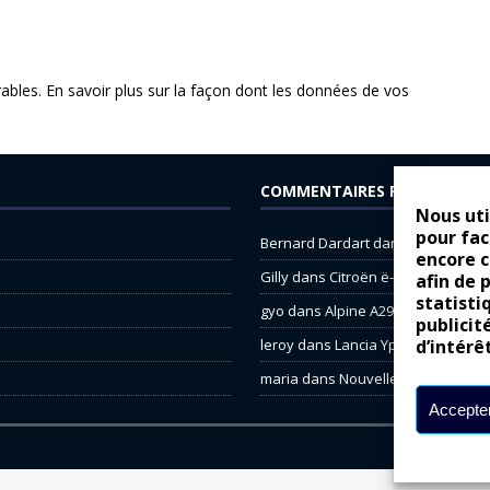
rables.
En savoir plus sur la façon dont les données de vos
COMMENTAIRES RÉCENTS
Nous uti
pour fac
Bernard Dardart
dans
Dacia Sande
encore 
Gilly
dans
Citroën ë-C3 : la révolu
afin de 
statisti
gyo
dans
Alpine A290 : L’irrésistibl
publicit
d’intérê
leroy
dans
Lancia Ypsilon : nature
maria
dans
Nouvelle Opel Corsa : 
Accepter