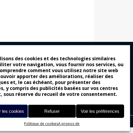
lisons des cookies et des technologies similaires
iliter votre navigation, vous fournir nos services, ou
ro : pour les gens vrais
comprendre comment vous utilisez notre site web
tion a commencé
pouvoir apporter des améliorations, réaliser des
ques et, le cas échéant, pour présenter des
e attraction de la légèreté
és, y compris des publicités basées sur vos centres
t, sous réserve du recueil de votre consentement.
llement envoûtante ?
Yes of Corsa !
 les cookies
Refuser
Voir les préférences
Politique de cookies
A propos de