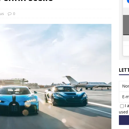
8 GTi : naissance d’une légende
ACTUS
 Honda dévoile un spot publicitaire… confiné!
ACTUS
tus
0
LET
No
E-m
I 
used 