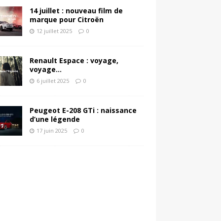
14 juillet : nouveau film de
marque pour Citroën
12 juillet 2025
0
Renault Espace : voyage,
voyage…
6 juillet 2025
0
Peugeot E-208 GTi : naissance
d’une légende
17 juin 2025
0