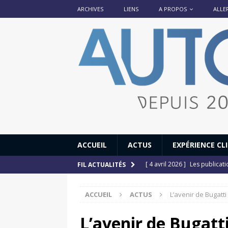
ARCHIVES
LIENS
A PROPOS
ALLE
ACCUEIL
ACTUS
EXPÉRIENCE CL
[ 4 avril 2026 ]
Les publicat
FIL ACTUALITÉS
[ 13 septembre 2025 ]
DS N°
ACCUEIL
ACTUS
L’avenir de Bugatti
[ 12 juillet 2025 ]
14 juillet
[ 6 juillet 2025 ]
Renault Esp
L’avenir de Bugatti