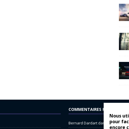
COMMENTAIRES RÉCENTS
Nous uti
pour fac
Bernard Dardart
dans
Dacia Sande
encore 