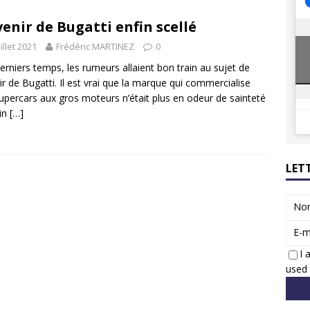
8 GTi : naissance d’une légende
ACTUS
venir de Bugatti enfin scellé
 Honda dévoile un spot publicitaire… confiné!
ACTUS
uillet 2021
Frédéric MARTINEZ
0
erniers temps, les rumeurs allaient bon train au sujet de
nir de Bugatti. Il est vrai que la marque qui commercialise
upercars aux gros moteurs n’était plus en odeur de sainteté
in
[…]
LET
No
E-m
I 
used 