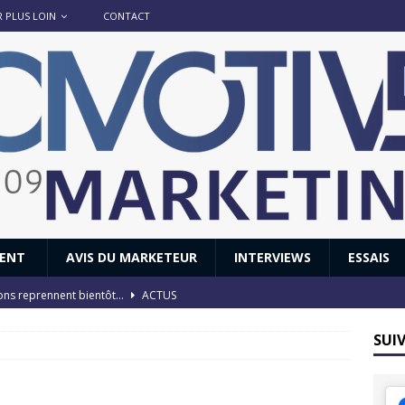
R PLUS LOIN
CONTACT
IENT
AVIS DU MARKETEUR
INTERVIEWS
ESSAIS
ions reprennent bientôt…
ACTUS
8 : Oui, les français vont parfois trop loin.
ACTUS
SUI
 : nouveau film de marque pour Citroën
AVIS DU MARKETEUR
ace : voyage, voyage…
ACTUS