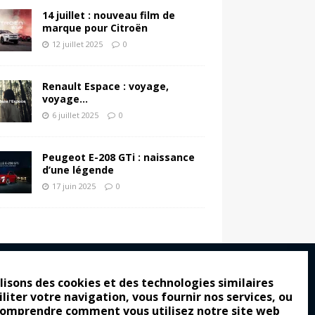
14 juillet : nouveau film de
marque pour Citroën
12 juillet 2025
0
Renault Espace : voyage,
voyage…
6 juillet 2025
0
Peugeot E-208 GTi : naissance
d’une légende
17 juin 2025
0
lisons des cookies et des technologies similaires
iliter votre navigation, vous fournir nos services, ou
ro : pour les gens vrais
comprendre comment vous utilisez notre site web