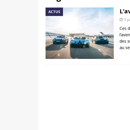
[ 17 juin 2025 ]
Peugeot E-20
L’a
ACTUS
[ 11 avril 2020 ]
#StayHome :
5 j
Ces d
l’ave
des s
au se