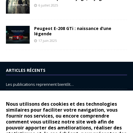
6 juillet 2025
Peugeot E-208 GTi : naissance d’une
légende
17 juin 2025
ARTICLES RÉCENTS
Les publications reprennent bientôt…
DS N°8 : Oui, les français vont parfois trop loin.
14 juillet : nouveau film de marque pour Citroën
Nous utilisons des cookies et des technologies
similaires pour faciliter votre navigation, vous
Renault Espace : voyage, voyage…
fournir nos services, ou encore comprendre
comment vous utilisez notre site web afin de
Peugeot E-208 GTi : naissance d’une légende
pouvoir apporter des améliorations, réaliser des