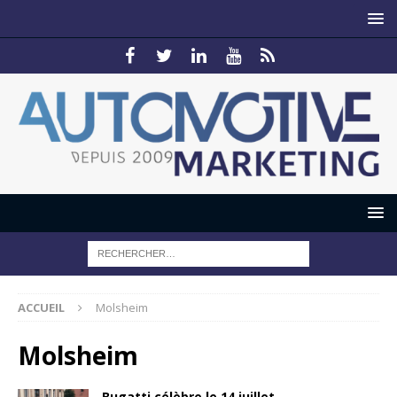
ACCUEIL
Molsheim
Molsheim
Bugatti célèbre le 14 juillet