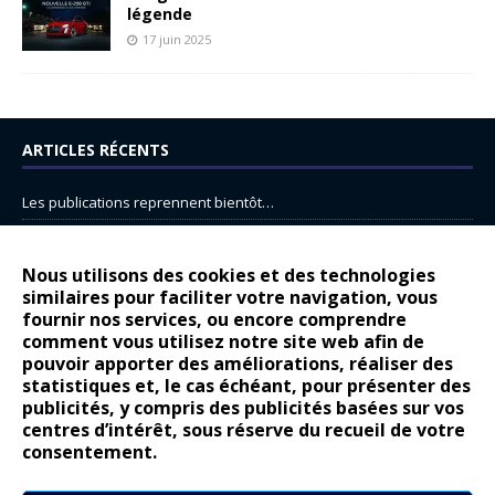
légende
17 juin 2025
ARTICLES RÉCENTS
Les publications reprennent bientôt…
DS N°8 : Oui, les français vont parfois trop loin.
14 juillet : nouveau film de marque pour Citroën
Nous utilisons des cookies et des technologies
similaires pour faciliter votre navigation, vous
Renault Espace : voyage, voyage…
fournir nos services, ou encore comprendre
Peugeot E-208 GTi : naissance d’une légende
comment vous utilisez notre site web afin de
pouvoir apporter des améliorations, réaliser des
statistiques et, le cas échéant, pour présenter des
COMMENTAIRES RÉCENTS
publicités, y compris des publicités basées sur vos
centres d’intérêt, sous réserve du recueil de votre
Bernard Dardart
dans
Dacia Sandero : pour les gens vrais
consentement.
Gilly
dans
Citroën ë-C3 : la révolution a commencé