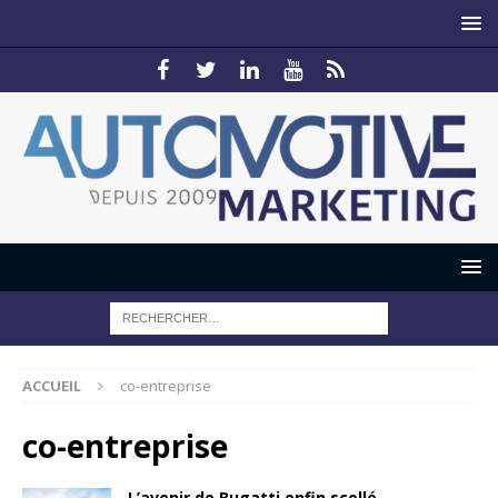
ACCUEIL
co-entreprise
co-entreprise
L’avenir de Bugatti enfin scellé