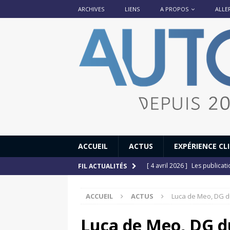
ARCHIVES
LIENS
A PROPOS
ALLE
ACCUEIL
ACTUS
EXPÉRIENCE CL
[ 4 avril 2026 ]
Les publicat
FIL ACTUALITÉS
[ 13 septembre 2025 ]
DS N°
ACCUEIL
ACTUS
Luca de Meo, DG d
[ 12 juillet 2025 ]
14 juillet
[ 6 juillet 2025 ]
Renault Esp
Luca de Meo, DG d