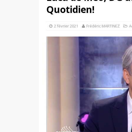
[ 17 juin 2025 ]
Peugeot E-20
Quotidien!
[ 11 avril 2020 ]
#StayHome :
2 février 2021
Frédéric MARTINEZ
A