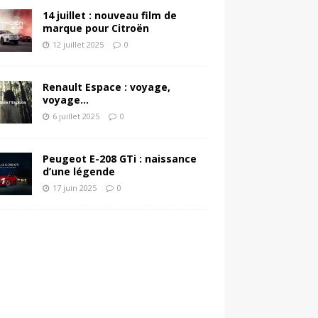
14 juillet : nouveau film de
marque pour Citroën
12 juillet 2025
0
Renault Espace : voyage,
voyage…
6 juillet 2025
0
Peugeot E-208 GTi : naissance
d’une légende
17 juin 2025
0