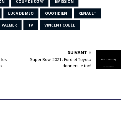
ON
COUP DE COM'
ÉMISSION
LUCA DE MEO
QUOTIDIEN
RENAULT
 PALMER
TV
VINCENT COBÉE
SUIVANT
 les
Super Bowl 2021 : Ford et Toyota
ux
donnent le ton!