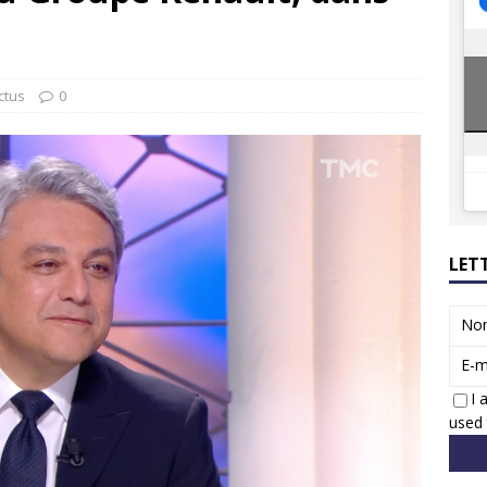
8 GTi : naissance d’une légende
ACTUS
 Honda dévoile un spot publicitaire… confiné!
ACTUS
ctus
0
LET
No
E-m
I 
used 