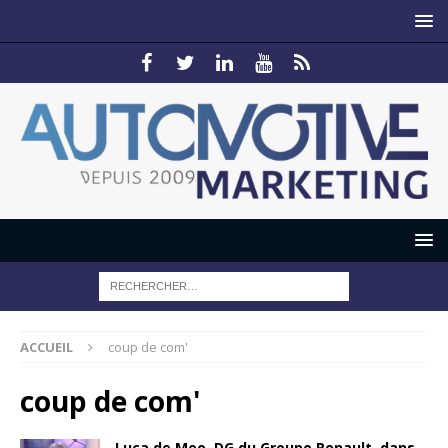
ACCUEIL
coup de com'
coup de com'
Luca de Meo, DG du Groupe Renault, dans