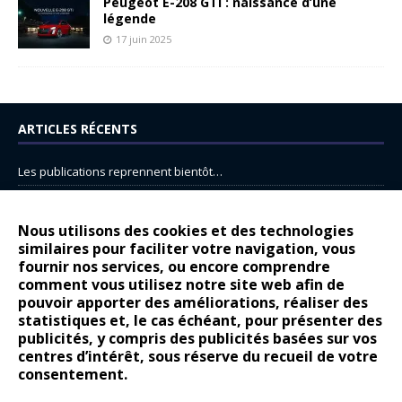
Peugeot E-208 GTi : naissance d’une
légende
17 juin 2025
ARTICLES RÉCENTS
Les publications reprennent bientôt…
DS N°8 : Oui, les français vont parfois trop loin.
14 juillet : nouveau film de marque pour Citroën
Nous utilisons des cookies et des technologies
similaires pour faciliter votre navigation, vous
Renault Espace : voyage, voyage…
fournir nos services, ou encore comprendre
Peugeot E-208 GTi : naissance d’une légende
comment vous utilisez notre site web afin de
pouvoir apporter des améliorations, réaliser des
statistiques et, le cas échéant, pour présenter des
COMMENTAIRES RÉCENTS
publicités, y compris des publicités basées sur vos
centres d’intérêt, sous réserve du recueil de votre
Bernard Dardart
dans
Dacia Sandero : pour les gens vrais
consentement.
Gilly
dans
Citroën ë-C3 : la révolution a commencé