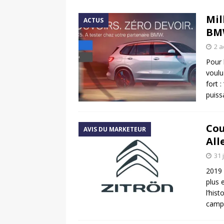
[ 17 juin 2025 ]
Peugeot E-20
Mil
ACTUS
[ 11 avril 2020 ]
#StayHome :
BMW
2 a
Pour 
voulu
fort 
puis
Cou
AVIS DU MARKETEUR
All
31 
2019 
plus 
l’his
camp