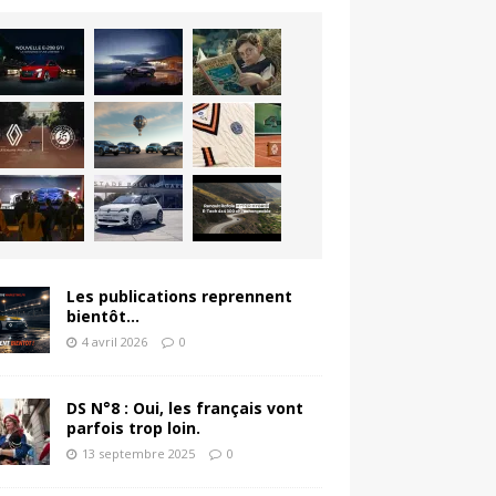
Les publications reprennent
bientôt…
4 avril 2026
0
DS N°8 : Oui, les français vont
parfois trop loin.
13 septembre 2025
0