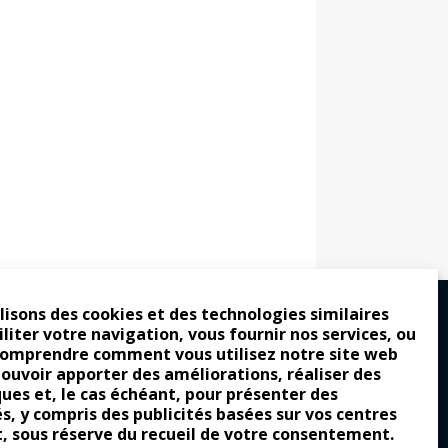
lisons des cookies et des technologies similaires
iliter votre navigation, vous fournir nos services, ou
comprendre comment vous utilisez notre site web
ro : pour les gens vrais
pouvoir apporter des améliorations, réaliser des
tion a commencé
ques et, le cas échéant, pour présenter des
és, y compris des publicités basées sur vos centres
e attraction de la légèreté
t, sous réserve du recueil de votre consentement.