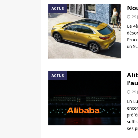
Nou
ACTUS
29 
Le 4è
désor
Proce
un SU
Ali
ACTUS
l’a
29 
En Eu
encor
préfé
suffi
ses 