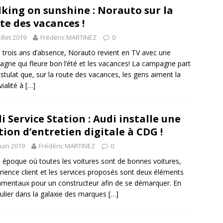
king on sunshine : Norauto sur la
te des vacances !
uillet 2019
Frédéric MARTINEZ
0
 trois ans d’absence, Norauto revient en TV avec une
gne qui fleure bon l’été et les vacances! La campagne part
stulat que, sur la route des vacances, les gens aiment la
vialité à
[…]
i Service Station : Audi installe une
tion d’entretien digitale à CDG !
juin 2019
Frédéric MARTINEZ
0
 époque où toutes les voitures sont de bonnes voitures,
érience client et les services proposés sont deux éléments
mentaux pour un constructeur afin de se démarquer. En
culier dans la galaxie des marques
[…]