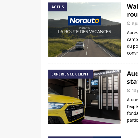
Wal
ACTUS
rou
9 j
Après
campa
du po
convi
Aud
EXPÉRIENCE CLIENT
sta
13 
A une
l’exp
fonda
parti