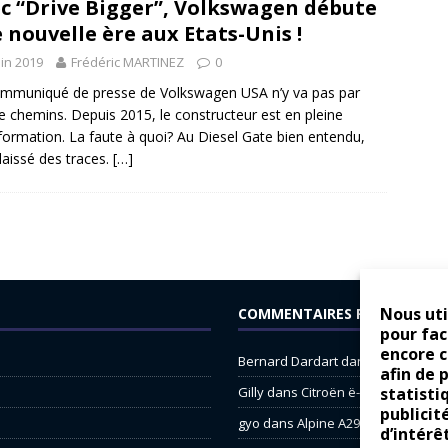
c “Drive Bigger”, Volkswagen débute
 nouvelle ère aux Etats-Unis !
uin 2019
Frédéric MARTINEZ
0
mmuniqué de presse de Volkswagen USA n’y va pas par
e chemins. Depuis 2015, le constructeur est en pleine
formation. La faute à quoi? Au Diesel Gate bien entendu,
 laissé des traces.
[…]
Nous uti
COMMENTAIRES RÉCENTS
pour fac
encore 
Bernard Dardart
dans
Dacia Sande
afin de 
Gilly
dans
Citroën ë-C3 : la révolu
statisti
publicit
gyo
dans
Alpine A290 : L’irrésistibl
d’intérê