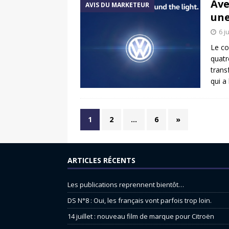
Ave
AVIS DU MARKETEUR
une
6 j
Le co
quatr
trans
qui a
1
2
…
6
»
ARTICLES RÉCENTS
Les publications reprennent bientôt…
DS N°8 : Oui, les français vont parfois trop loin.
14 juillet : nouveau film de marque pour Citroën