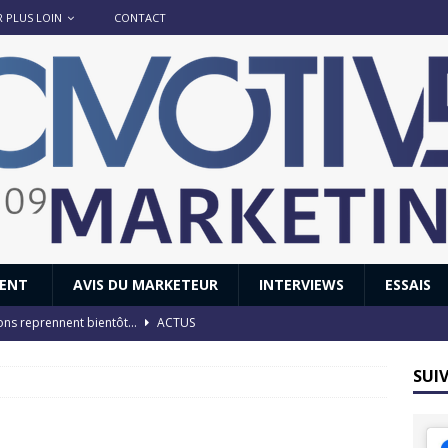
R PLUS LOIN
CONTACT
IENT
AVIS DU MARKETEUR
INTERVIEWS
ESSAIS
ions reprennent bientôt…
ACTUS
8 : Oui, les français vont parfois trop loin.
ACTUS
SUI
 : nouveau film de marque pour Citroën
AVIS DU MARKETEUR
ace : voyage, voyage…
ACTUS