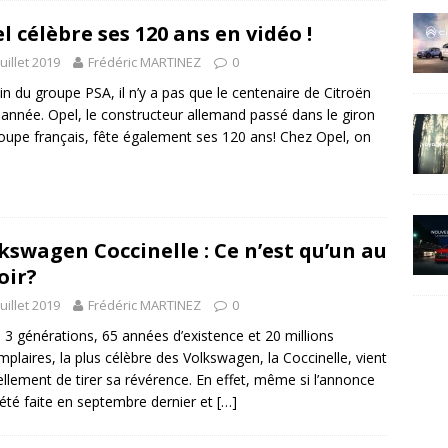
l célèbre ses 120 ans en vidéo !
juillet 2019
Frédéric MARTINEZ
0
in du groupe PSA, il n’y a pas que le centenaire de Citroën
 année. Opel, le constructeur allemand passé dans le giron
oupe français, fête également ses 120 ans! Chez Opel, on
kswagen Coccinelle : Ce n’est qu’un au
oir?
juillet 2019
Frédéric MARTINEZ
0
 3 générations, 65 années d’existence et 20 millions
mplaires, la plus célèbre des Volkswagen, la Coccinelle, vient
iellement de tirer sa révérence. En effet, même si l’annonce
 été faite en septembre dernier et
[…]