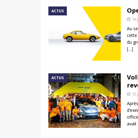
Ope
ACTUS
16 
Au se
cette
du gr
[…]
Vol
ACTUS
rev
12 
Après
d’exe
offic
avait