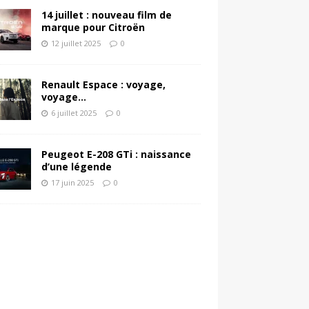
14 juillet : nouveau film de
marque pour Citroën
12 juillet 2025
0
Renault Espace : voyage,
voyage…
6 juillet 2025
0
Peugeot E-208 GTi : naissance
d’une légende
17 juin 2025
0