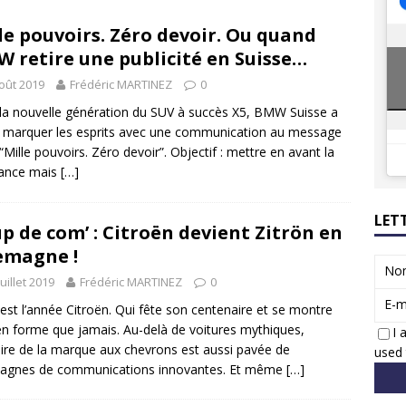
8 GTi : naissance d’une légende
ACTUS
le pouvoirs. Zéro devoir. Ou quand
 Honda dévoile un spot publicitaire… confiné!
ACTUS
 retire une publicité en Suisse…
oût 2019
Frédéric MARTINEZ
0
la nouvelle génération du SUV à succès X5, BMW Suisse a
 marquer les esprits avec une communication au message
: “Mille pouvoirs. Zéro devoir”. Objectif : mettre en avant la
sance mais
[…]
LET
p de com’ : Citroën devient Zitrön en
emagne !
No
juillet 2019
Frédéric MARTINEZ
0
E-m
est l’année Citroën. Qui fête son centenaire et se montre
en forme que jamais. Au-delà de voitures mythiques,
I 
toire de la marque aux chevrons est aussi pavée de
used 
agnes de communications innovantes. Et même
[…]