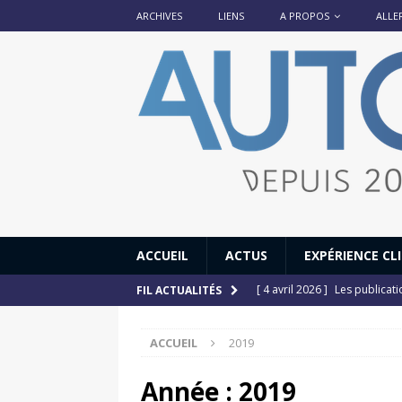
ARCHIVES
LIENS
A PROPOS
ALLE
ACCUEIL
ACTUS
EXPÉRIENCE CL
[ 4 avril 2026 ]
Les publicat
FIL ACTUALITÉS
[ 13 septembre 2025 ]
DS N°
ACCUEIL
2019
[ 12 juillet 2025 ]
14 juillet
[ 6 juillet 2025 ]
Renault Esp
Année :
2019