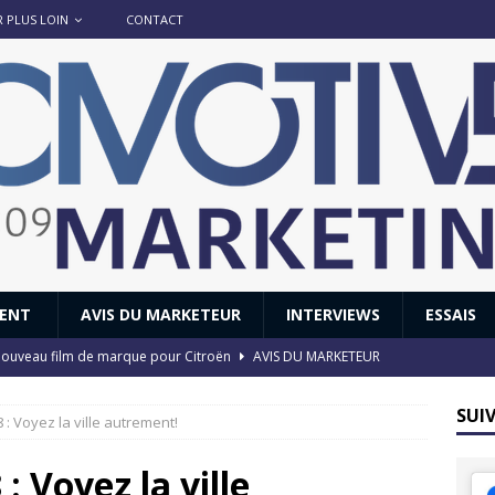
R PLUS LOIN
CONTACT
IENT
AVIS DU MARKETEUR
INTERVIEWS
ESSAIS
 : nouveau film de marque pour Citroën
AVIS DU MARKETEUR
ace : voyage, voyage…
ACTUS
SUI
: Voyez la ville autrement!
8 GTi : naissance d’une légende
ACTUS
 Honda dévoile un spot publicitaire… confiné!
ACTUS
: Voyez la ville