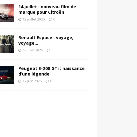
14 juillet : nouveau film de
marque pour Citroën
12 juillet 2025
0
Renault Espace : voyage,
voyage…
6 juillet 2025
0
Peugeot E-208 GTi : naissance
d’une légende
17 juin 2025
0