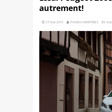
[ 4 avril 2026 ]
Les publicat
autrement!
[ 13 septembre 2025 ]
DS N°
27 mai 2013
Frédéric MARTINEZ
Act