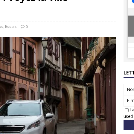
ions reprennent bientôt…
ACTUS
8 : Oui, les français vont parfois trop loin.
ACTUS
us
,
Essais
5
LET
No
E-m
I 
used 