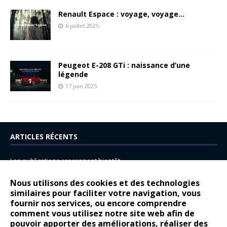
Renault Espace : voyage, voyage…
6 juillet 2025
Peugeot E-208 GTi : naissance d’une
légende
17 juin 2025
ARTICLES RÉCENTS
Les publications reprennent bientôt…
DS N°8 : Oui, les français vont parfois trop loin.
Nous utilisons des cookies et des technologies
14 juillet : nouveau film de marque pour Citroën
similaires pour faciliter votre navigation, vous
fournir nos services, ou encore comprendre
Renault Espace : voyage, voyage…
comment vous utilisez notre site web afin de
pouvoir apporter des améliorations, réaliser des
Peugeot E-208 GTi : naissance d’une légende