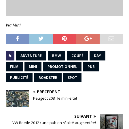
Via Mini.
ADVENTURE
BMW
COUPÉ
DAY
FILM
MINI
PROMOTIONNEL
PUB
PUBLICITÉ
ROADSTER
SPOT
PRÉCÉDENT
Peugeot 208 : le mini-site!
SUIVANT
VW Beetle 2012 : une pub en réalité augmentée!