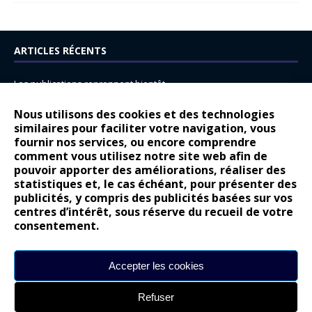
ARTICLES RÉCENTS
Les publications reprennent bientôt…
DS N°8 : Oui, les français vont parfois trop loin.
Nous utilisons des cookies et des technologies
14 juillet : nouveau film de marque pour Citroën
similaires pour faciliter votre navigation, vous
fournir nos services, ou encore comprendre
Renault Espace : voyage, voyage…
comment vous utilisez notre site web afin de
pouvoir apporter des améliorations, réaliser des
Peugeot E-208 GTi : naissance d’une légende
statistiques et, le cas échéant, pour présenter des
publicités, y compris des publicités basées sur vos
COMMENTAIRES RÉCENTS
centres d’intérêt, sous réserve du recueil de votre
consentement.
Bernard Dardart
dans
Dacia Sandero : pour les gens vrais
Gilly
dans
Citroën ë-C3 : la révolution a commencé
Accepter les cookies
gyo
dans
Alpine A290 : L’irrésistible attraction de la légèreté
Refuser
leroy
dans
Lancia Ypsilon : naturellement envoûtante ?