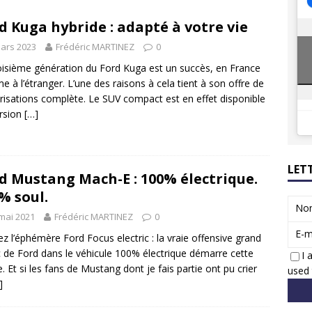
8 GTi : naissance d’une légende
ACTUS
d Kuga hybride : adapté à votre vie
 Honda dévoile un spot publicitaire… confiné!
ACTUS
ars 2023
Frédéric MARTINEZ
0
oisième génération du Ford Kuga est un succès, en France
 à l’étranger. L’une des raisons à cela tient à son offre de
isations complète. Le SUV compact est en effet disponible
rsion
[…]
LET
d Mustang Mach-E : 100% électrique.
% soul.
No
mai 2021
Frédéric MARTINEZ
0
E-m
ez l’éphémère Ford Focus electric : la vraie offensive grand
c de Ford dans le véhicule 100% électrique démarre cette
I 
. Et si les fans de Mustang dont je fais partie ont pu crier
used 
]