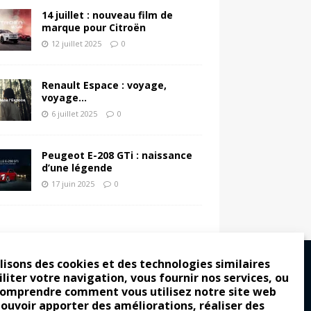
14 juillet : nouveau film de
marque pour Citroën
12 juillet 2025
0
Renault Espace : voyage,
voyage…
6 juillet 2025
0
Peugeot E-208 GTi : naissance
d’une légende
17 juin 2025
0
lisons des cookies et des technologies similaires
iliter votre navigation, vous fournir nos services, ou
comprendre comment vous utilisez notre site web
ro : pour les gens vrais
pouvoir apporter des améliorations, réaliser des