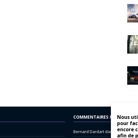
Nous uti
COMMENTAIRES RÉCENTS
pour fac
encore 
Bernard Dardart
dans
Dacia Sande
afin de 