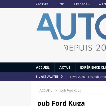
ARCHIVES
LIENS
A PROPOS
ALLE
ACCUEIL
ACTUS
EXPÉRIENCE CL
[ 4 avril 2026 ]
Les publicat
FIL ACTUALITÉS
[ 13 septembre 2025 ]
DS N°
ACCUEIL
pub Ford Kuga
[ 12 juillet 2025 ]
14 juillet
[ 6 juillet 2025 ]
Renault Esp
pub Ford Kuga