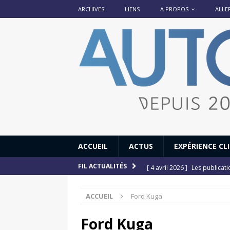
ARCHIVES
LIENS
A PROPOS
ALLE
ACCUEIL
ACTUS
EXPÉRIENCE CL
[ 4 avril 2026 ]
Les publicat
FIL ACTUALITÉS
[ 13 septembre 2025 ]
DS N°
ACCUEIL
Ford Kuga
[ 12 juillet 2025 ]
14 juillet
[ 6 juillet 2025 ]
Renault Esp
Ford Kuga