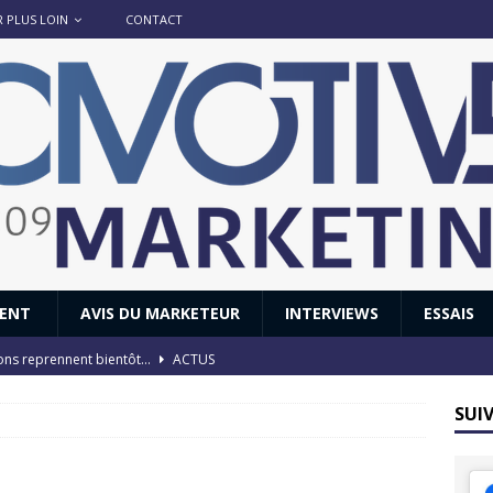
R PLUS LOIN
CONTACT
IENT
AVIS DU MARKETEUR
INTERVIEWS
ESSAIS
ions reprennent bientôt…
ACTUS
8 : Oui, les français vont parfois trop loin.
ACTUS
SUI
 : nouveau film de marque pour Citroën
AVIS DU MARKETEUR
ace : voyage, voyage…
ACTUS