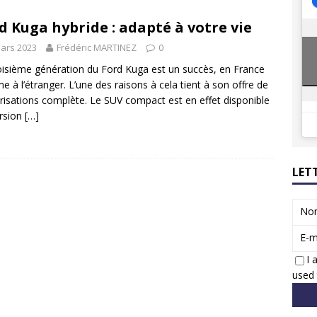
8 GTi : naissance d’une légende
ACTUS
d Kuga hybride : adapté à votre vie
 Honda dévoile un spot publicitaire… confiné!
ACTUS
ars 2023
Frédéric MARTINEZ
0
oisième génération du Ford Kuga est un succès, en France
 à l’étranger. L’une des raisons à cela tient à son offre de
isations complète. Le SUV compact est en effet disponible
rsion
[…]
LET
No
E-m
I 
used 