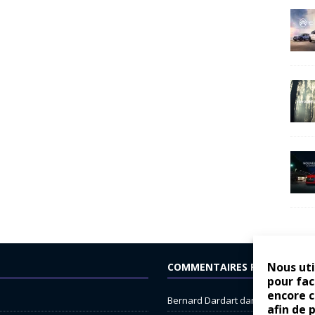
Nous uti
COMMENTAIRES RÉCENTS
pour fac
encore 
Bernard Dardart
dans
Dacia Sande
afin de 