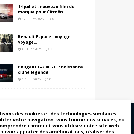
14 juillet : nouveau film de
marque pour Citroën
12 juillet 2025
0
Renault Espace : voyage,
voyage…
6 juillet 2025
0
Peugeot E-208 GTi : naissance
d’une légende
17 juin 2025
0
lisons des cookies et des technologies similaires
iliter votre navigation, vous fournir nos services, ou
comprendre comment vous utilisez notre site web
ro : pour les gens vrais
pouvoir apporter des améliorations, réaliser des