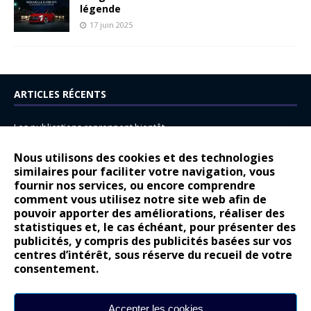
légende
17 juin 2025
ARTICLES RÉCENTS
Les publications reprennent bientôt…
DS N°8 : Oui, les français vont parfois trop loin.
Nous utilisons des cookies et des technologies
14 juillet : nouveau film de marque pour Citroën
similaires pour faciliter votre navigation, vous
fournir nos services, ou encore comprendre
Renault Espace : voyage, voyage…
comment vous utilisez notre site web afin de
pouvoir apporter des améliorations, réaliser des
Peugeot E-208 GTi : naissance d’une légende
statistiques et, le cas échéant, pour présenter des
publicités, y compris des publicités basées sur vos
COMMENTAIRES RÉCENTS
centres d’intérêt, sous réserve du recueil de votre
consentement.
Bernard Dardart
dans
Dacia Sandero : pour les gens vrais
Gilly
dans
Citroën ë-C3 : la révolution a commencé
Accepter les cookies