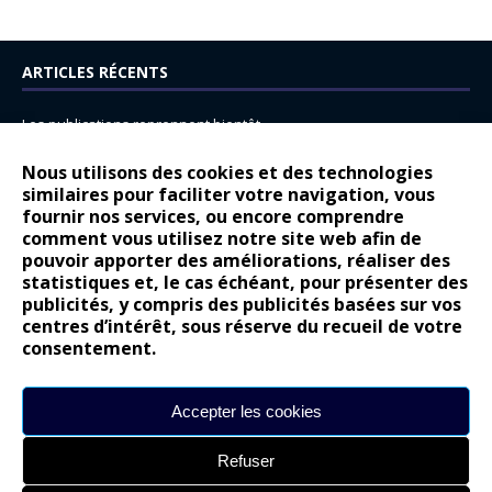
ARTICLES RÉCENTS
Les publications reprennent bientôt…
DS N°8 : Oui, les français vont parfois trop loin.
Nous utilisons des cookies et des technologies
14 juillet : nouveau film de marque pour Citroën
similaires pour faciliter votre navigation, vous
fournir nos services, ou encore comprendre
Renault Espace : voyage, voyage…
comment vous utilisez notre site web afin de
pouvoir apporter des améliorations, réaliser des
Peugeot E-208 GTi : naissance d’une légende
statistiques et, le cas échéant, pour présenter des
publicités, y compris des publicités basées sur vos
COMMENTAIRES RÉCENTS
centres d’intérêt, sous réserve du recueil de votre
consentement.
Bernard Dardart
dans
Dacia Sandero : pour les gens vrais
Gilly
dans
Citroën ë-C3 : la révolution a commencé
Accepter les cookies
gyo
dans
Alpine A290 : L’irrésistible attraction de la légèreté
Refuser
leroy
dans
Lancia Ypsilon : naturellement envoûtante ?