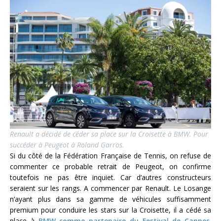
Renault a décidé de céder sa place sur la Croisette à BMW. Pour
succéder à Peugeot à Roland Garros.
Si du côté de la Fédération Française de Tennis, on refuse de
commenter ce probable retrait de Peugeot, on confirme
toutefois ne pas être inquiet. Car d’autres constructeurs
seraient sur les rangs. A commencer par Renault. Le Losange
n’ayant plus dans sa gamme de véhicules suffisamment
premium pour conduire les stars sur la Croisette, il a cédé sa
place à
BMW comme partenaire du Festival de Cannes
.