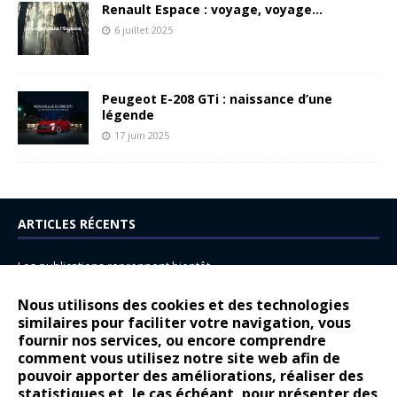
Renault Espace : voyage, voyage…
6 juillet 2025
Peugeot E-208 GTi : naissance d’une
légende
17 juin 2025
ARTICLES RÉCENTS
Les publications reprennent bientôt…
DS N°8 : Oui, les français vont parfois trop loin.
Nous utilisons des cookies et des technologies
14 juillet : nouveau film de marque pour Citroën
similaires pour faciliter votre navigation, vous
fournir nos services, ou encore comprendre
Renault Espace : voyage, voyage…
comment vous utilisez notre site web afin de
pouvoir apporter des améliorations, réaliser des
Peugeot E-208 GTi : naissance d’une légende
statistiques et, le cas échéant, pour présenter des