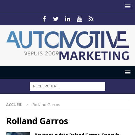
ACCUEIL
Rolland Garros
Rolland Garros
Peugeot quitte Roland Garros, Renault