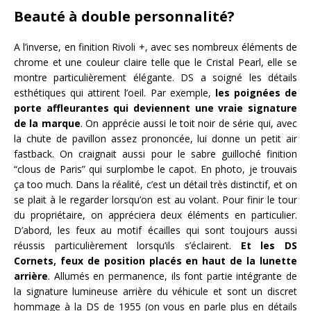
Beauté à double personnalité?
A l’inverse, en finition Rivoli +, avec ses nombreux éléments de
chrome et une couleur claire telle que le Cristal Pearl, elle se
montre particulièrement élégante. DS a soigné les détails
esthétiques qui attirent l’oeil. Par exemple,
les poignées de
porte affleurantes qui deviennent une vraie signature
de la marque
. On apprécie aussi le toit noir de série qui, avec
la chute de pavillon assez prononcée, lui donne un petit air
fastback. On craignait aussi pour le sabre guilloché finition
“clous de Paris” qui surplombe le capot. En photo, je trouvais
ça too much. Dans la réalité, c’est un détail très distinctif, et on
se plait à le regarder lorsqu’on est au volant. Pour finir le tour
du propriétaire, on appréciera deux éléments en particulier.
D’abord, les feux au motif écailles qui sont toujours aussi
réussis particulièrement lorsqu’ils s’éclairent.
Et les DS
Cornets, feux de position placés en haut de la lunette
arrière
. Allumés en permanence, ils font partie intégrante de
la signature lumineuse arrière du véhicule et sont un discret
hommage à la DS de 1955 (on vous en parle plus en détails