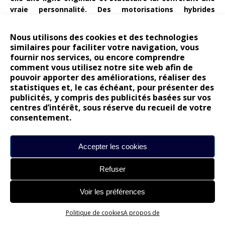
vraie personnalité. Des motorisations hybrides
rechargeables dans l’air du temps et plutôt
convaincantes. Et peut ainsi, à sa manière, elle peut
Nous utilisons des cookies et des technologies
s’approprier les vers de Baudelaire.
Offrant un certain luxe,
similaires pour faciliter votre navigation, vous
une vraie sérénité de conduite et un bien-être à bord de haut
fournir nos services, ou encore comprendre
niveau. Des défauts : elle en a. Certains jugeront ses
comment vous utilisez notre site web afin de
motorisations peu nobles (en oubliant au passage que les V6
pouvoir apporter des améliorations, réaliser des
and co, c’est fini! Même si c’est bon pour l’image) ou son
statistiques et, le cas échéant, pour présenter des
publicités, y compris des publicités basées sur vos
bagage technologie simplement dans la norme là où la
centres d’intérêt, sous réserve du recueil de votre
clientèle peut se montrer très exigeante. A ce stade, rien de
consentement.
rhédibitoire selon moi. Sa production chinoise? Bien que tout le
monde en parle, je ne suis pas convaincu que cela sera un
frein.
Accepter les cookies
Un voyage qui commence…
Refuser
C’est maintenant que tout se joue pour DS
. Il faut faire
Voir les préférences
connaître cette DS 9 et surtout la faire essayer. Et assumer
son statut de constructeur premium comme le font les autres
Politique de cookies
A propos de
en faisant régulièrement évolué la voiture : son infotainment