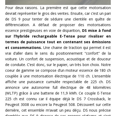
Pour deux raisons. La première est que cette motorisation
devrait représenter le gros des ventes. Ensuite, car c’est un pari
de DS 9 pour tenter de séduire une clientèle en quête de
différenciation. A défaut de proposer des motorisations
essence prestigieuses en voie de disparition,
DS mise à fond
sur l’hybride rechargeable E-Tense pour rivaliser en
termes de puissance tout en contenant ses émissions
et consommations.
Une chaine de traction qui permet il est
vrai d’aller dans le sens du positionnement “confort” de la
voiture. Un confort de suspension, acoustique et de douceur
de conduite. C’est donc, sur le papier, un très bon choix. Notre
coeur de gamme se compose d’un moteur essence de 180 ch
couplée à une motorisation électrique de 110 ch. L’ensemble
affiche une puissance cumulée respectable de 225 ch. DS
annonce une autonomie full électrique de 48 kilomètres
(WLTP) grâce à une batterie de 11,
9
kWh. Ce couple E-Tense
225 ch est connu car il équipe déjà le DS 7 Crossback, le
Peugeot 3008 ou encore la Peugeot 508. Découvert sur cette
dernière, cet ensemble m’avait un peu déçu. DS nous précise
d’emblée que DS 9 dispose de ses propres réglages et c’est