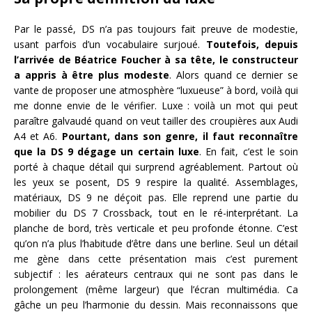
Par le passé, DS n’a pas toujours fait preuve de modestie,
usant parfois d’un vocabulaire surjoué.
Toutefois, depuis
l’arrivée de Béatrice Foucher à sa tête, le constructeur
a appris à être plus modeste
. Alors quand ce dernier se
vante de proposer une atmosphère “luxueuse” à bord, voilà qui
me donne envie de le vérifier. Luxe : voilà un mot qui peut
paraître galvaudé quand on veut tailler des croupières aux Audi
A4 et A6.
Pourtant, dans son genre, il faut reconnaître
que la DS 9 dégage un certain luxe
. En fait, c’est le soin
porté à chaque détail qui surprend agréablement. Partout où
les yeux se posent, DS 9 respire la qualité. Assemblages,
matériaux, DS 9 ne déçoit pas. Elle reprend une partie du
mobilier du DS 7 Crossback, tout en le ré-interprétant. La
planche de bord, très verticale et peu profonde étonne. C’est
qu’on n’a plus l’habitude d’être dans une berline. Seul un détail
me gène dans cette présentation mais c’est purement
subjectif : les aérateurs centraux qui ne sont pas dans le
prolongement (même largeur) que l’écran multimédia. Ca
gâche un peu l’harmonie du dessin. Mais reconnaissons que