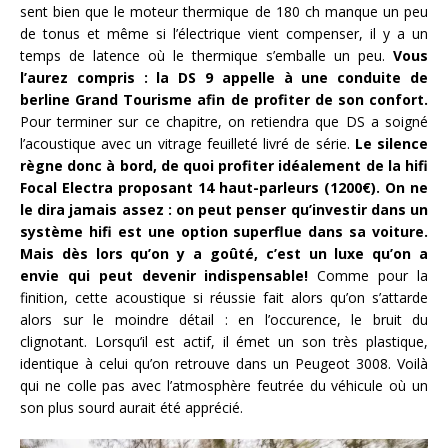
sent bien que le moteur thermique de 180 ch manque un peu
de tonus et même si l’électrique vient compenser, il y a un
temps de latence où le thermique s’emballe un peu.
Vous
l’aurez compris : la DS 9 appelle à une conduite de
berline Grand Tourisme afin de profiter de son confort.
Pour terminer sur ce chapitre, on retiendra que DS a soigné
l’acoustique avec un vitrage feuilleté livré de série.
Le silence
règne donc à bord, de quoi profiter idéalement de la hifi
Focal Electra proposant 14 haut-parleurs (1200€). On ne
le dira jamais assez : on peut penser qu’investir dans un
système hifi est une option superflue dans sa voiture.
Mais dès lors qu’on y a goûté, c’est un luxe qu’on a
envie qui peut devenir indispensable!
Comme pour la
finition, cette acoustique si réussie fait alors qu’on s’attarde
alors sur le moindre détail : en l’occurence, le bruit du
clignotant. Lorsqu’il est actif, il émet un son très plastique,
identique à celui qu’on retrouve dans un Peugeot 3008. Voilà
qui ne colle pas avec l’atmosphère feutrée du véhicule où un
son plus sourd aurait été apprécié.