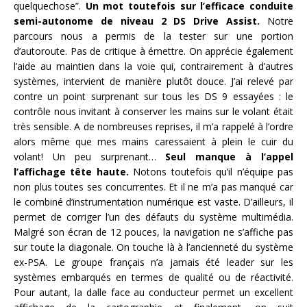
quelquechose”.
Un mot toutefois sur l’efficace conduite
semi-autonome de niveau 2 DS Drive Assist.
Notre
parcours nous a permis de la tester sur une portion
d’autoroute. Pas de critique à émettre. On apprécie également
l’aide au maintien dans la voie qui, contrairement à d’autres
systèmes, intervient de manière plutôt douce. J’ai relevé par
contre un point surprenant sur tous les DS 9 essayées : le
contrôle nous invitant à conserver les mains sur le volant était
très sensible. A de nombreuses reprises, il m’a rappelé à l’ordre
alors même que mes mains caressaient à plein le cuir du
volant! Un peu surprenant…
Seul manque à l’appel
l’affichage tête haute.
Notons toutefois qu’il n’équipe pas
non plus toutes ses concurrentes. Et il ne m’a pas manqué car
le combiné d’instrumentation numérique est vaste. D’ailleurs, il
permet de corriger l’un des défauts du système multimédia.
Malgré son écran de 12 pouces, la navigation ne s’affiche pas
sur toute la diagonale. On touche là à l’ancienneté du système
ex-PSA. Le groupe français n’a jamais été leader sur les
systèmes embarqués en termes de qualité ou de réactivité.
Pour autant, la dalle face au conducteur permet un excellent