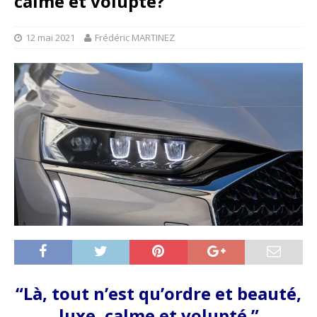
calme et volupté?
12 mai 2021
Frédéric MARTINEZ
“Là, tout n’est qu’ordre et beauté,
luxe, calme et volupté.”