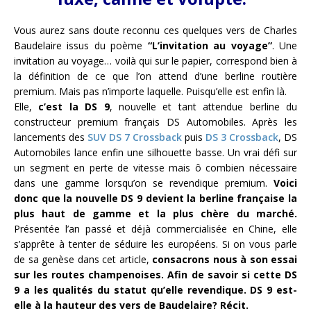
Vous aurez sans doute reconnu ces quelques vers de Charles
Baudelaire issus du poème
“L’invitation au voyage”
. Une
invitation au voyage… voilà qui sur le papier, correspond bien à
la définition de ce que l’on attend d’une berline routière
premium. Mais pas n’importe laquelle. Puisqu’elle est enfin là.
Elle,
c’est la DS 9
, nouvelle et tant attendue berline du
constructeur premium français DS Automobiles. Après les
lancements des
SUV DS 7 Crossback
puis
DS 3 Crossback
, DS
Automobiles lance enfin une silhouette basse. Un vrai défi sur
un segment en perte de vitesse mais ô combien nécessaire
dans une gamme lorsqu’on se revendique premium.
Voici
donc que la nouvelle DS 9 devient la berline française la
plus haut de gamme et la plus chère du marché.
Présentée l’an passé et déjà commercialisée en Chine, elle
s’apprête à tenter de séduire les européens. Si on vous parle
de sa genèse dans cet article,
consacrons nous à son essai
sur les routes champenoises. Afin de savoir si cette DS
9 a les qualités du statut qu’elle revendique. DS 9 est-
elle à la hauteur des vers de Baudelaire? Récit.