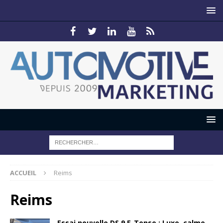
ACCUEIL
Reims
Reims
Essai nouvelle DS 9 E-Tense : Luxe, calme