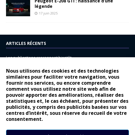
Peugeot E-208 GTi : naissance d’une
légende
17 juin 2025
ARTICLES RÉCENTS
Les publications reprennent bientôt…
DS N°8 : Oui, les français vont parfois trop loin.
Nous utilisons des cookies et des technologies
14 juillet : nouveau film de marque pour Citroën
similaires pour faciliter votre navigation, vous
fournir nos services, ou encore comprendre
Renault Espace : voyage, voyage…
comment vous utilisez notre site web afin de
pouvoir apporter des améliorations, réaliser des
Peugeot E-208 GTi : naissance d’une légende
statistiques et, le cas échéant, pour présenter des
publicités, y compris des publicités basées sur vos
COMMENTAIRES RÉCENTS
centres d’intérêt, sous réserve du recueil de votre
consentement.
Bernard Dardart
dans
Dacia Sandero : pour les gens vrais
Gilly
dans
Citroën ë-C3 : la révolution a commencé