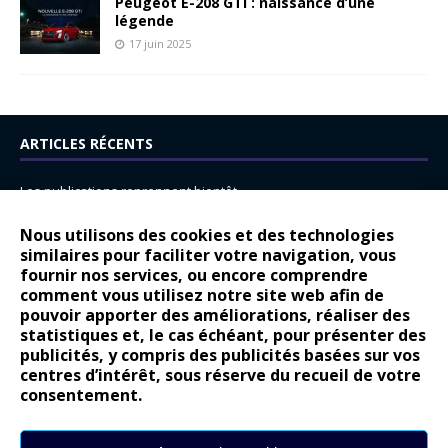
Peugeot E-208 GTi : naissance d’une
légende
17 juin 2025
ARTICLES RÉCENTS
Les publications reprennent bientôt…
DS N°8 : Oui, les français vont parfois trop loin.
Nous utilisons des cookies et des technologies
14 juillet : nouveau film de marque pour Citroën
similaires pour faciliter votre navigation, vous
fournir nos services, ou encore comprendre
Renault Espace : voyage, voyage…
comment vous utilisez notre site web afin de
pouvoir apporter des améliorations, réaliser des
Peugeot E-208 GTi : naissance d’une légende
statistiques et, le cas échéant, pour présenter des
publicités, y compris des publicités basées sur vos
COMMENTAIRES RÉCENTS
centres d’intérêt, sous réserve du recueil de votre
consentement.
Bernard Dardart
dans
Dacia Sandero : pour les gens vrais
Gilly
dans
Citroën ë-C3 : la révolution a commencé